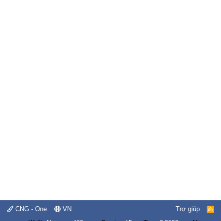
CNG - One
VN
Trợ giúp
R
S