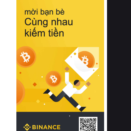
biệt từ bề mặt vải mềm mịn, khả năng
thoáng khí tuyệt vời cho đến độ đàn
hồi chuẩn xác của phần đệm nâng đỡ
cột sống.
Bên cạnh đó, việc lựa chọn các dòng
sản phẩm đạt chuẩn chất lượng quốc
tế còn giúp ngăn ngừa tình trạng kích
ứng da, hạn chế sự phát triển của vi
khuẩn và nấm mốc trong điều kiện
thời tiết nóng ẩm. Bạn có thể tìm hiểu
thêm các nghiên cứu khoa học về tác
động của giấc ngủ và môi trường
phòng ngủ đối với sức khỏe con
người tại Sleep Foundation (External
Link) để có cái nhìn toàn diện hơn.
2. Các tiêu chí vàng khi lựa chọn
chăn ga gối đệm cao cấp cho phòng
ngủ
Để sở hữu một bộ chăn ga gối đệm
cao cấp hoàn hảo cả về thẩm mỹ lẫn
công năng, người tiêu dùng cần cân
nhắc kỹ lưỡng các tiêu chí quan trọng