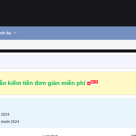
nh bạ
n kiếm tiền đơn giản miễn phí
y
 2024
 mười 2024
Lượt thích
VN