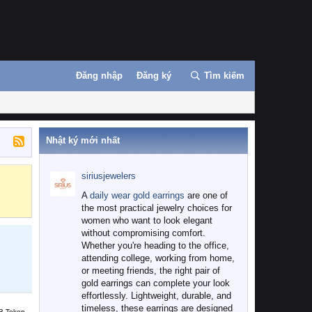
Đăng nhập
Đăng ký
Tìm kiếm
Nhật ký mới nhất
siriusjewelers
Binance
MEXC
A
daily wear gold earrings
are one of
the most practical jewelry choices for
women who want to look elegant
without compromising comfort.
Whether you're heading to the office,
attending college, working from home,
or meeting friends, the right pair of
gold earrings can complete your look
effortlessly. Lightweight, durable, and
timeless, these earrings are designed
B Token