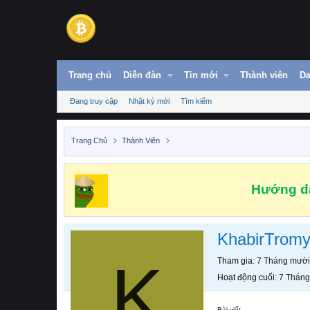
Trang chủ
Diễn đàn
Tin mới
Thành viên
Da
Đang truy cập
Nhật ký mới
Tìm kiếm
Trang Chủ
Thành Viên
Hướng dẫ
KhabirTrom
K
Tham gia
7 Tháng mười
Hoạt động cuối
7 Tháng
Bài viết