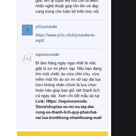
giác êm ái tuyệt đối mà còn là điểm
nhấn nghệ thuật giúp tôn lên vẻ đẹp
sang trọng cho toàn bộ kiến trúc nội
thất.
yt1syoutube
Tuy nhiên, giữa thị trường đa dạng
Y
với vô vàn thương hiệu và mẫu mã
https://www-yt1s.click/youtube-to-
như hiện nay, làm thế nào để chọn
mp3/
được những bộ chăn ga gối đệm cao
cấp thực sự chất lượng, phù hợp với
equinoxmode
khí hậu và nhu cầu sử dụng của gia
đình? Hãy cùng chúng tôi đi tìm lời
Đi làm hàng ngày ngại nhất là việc
giải đáp chi tiết qua bài viết dưới đây.
giặt ủi sơ mi phức tạp. Nếu bạn đang
tìm một chiếc áo vừa chỉn chu, vừa
1. Tại sao các gia đình hiện đại lại ưa
mềm mát thì áo sơ mi nữ tay dài lụa
chuộng chăn ga gối đệm cao cấp?
trơn không nhăn chính là lựa chọn
hoàn hảo giúp bạn giữ nét thanh lịch
Khác với các dòng sản phẩm thông
cả ngày dài. Xem chi tiết mẫu áo tại:
thường, những bộ chăn ga gối đệm
Link: Https: //equinoxmode.
cao cấp trải qua quy trình sản xuất
Store/shop/ao-so-mi-nu-tay-dai-
nghiêm ngặt từ khâu chọn lọc nguyên
cong-so-thanh-lich-quy-phaichat-
liệu tự nhiên đến công nghệ dệt
vai-lua-tronkhong-nhanthoang-mat/
nhuộm hiện đại không chứa hóa chất
độc hại. Khi sử dụng dòng sản phẩm
này, bạn sẽ cảm nhận rõ rệt sự khác