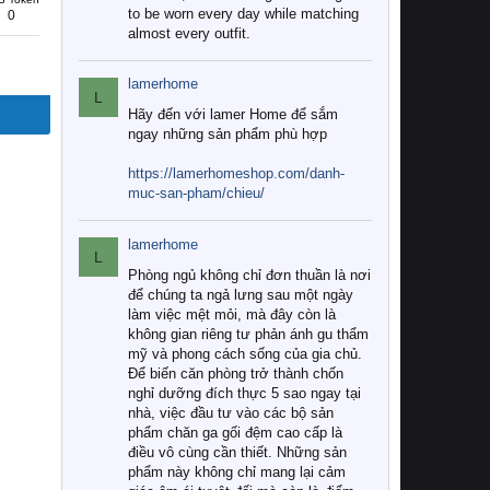
to be worn every day while matching
0
almost every outfit.
lamerhome
L
Hãy đến với lamer Home để sắm
ngay những sản phẩm phù hợp
https://lamerhomeshop.com/danh-
muc-san-pham/chieu/
lamerhome
L
Phòng ngủ không chỉ đơn thuần là nơi
để chúng ta ngả lưng sau một ngày
làm việc mệt mỏi, mà đây còn là
không gian riêng tư phản ánh gu thẩm
mỹ và phong cách sống của gia chủ.
Để biến căn phòng trở thành chốn
nghỉ dưỡng đích thực 5 sao ngay tại
nhà, việc đầu tư vào các bộ sản
phẩm chăn ga gối đệm cao cấp là
điều vô cùng cần thiết. Những sản
phẩm này không chỉ mang lại cảm