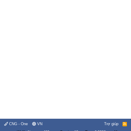
CNG - One
VN
Trợ giúp
R
S