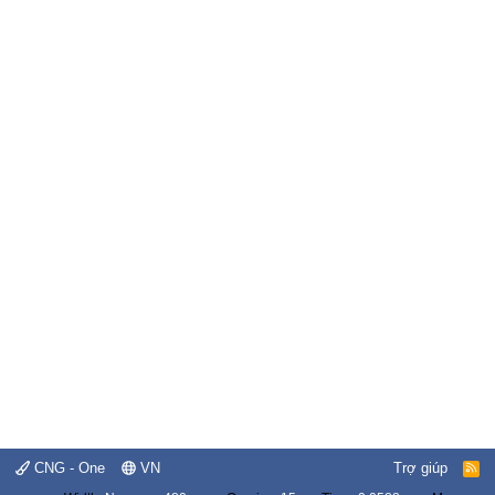
CNG - One
VN
Trợ giúp
R
S