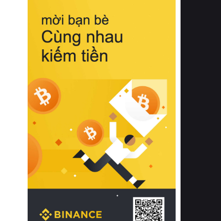
biệt từ bề mặt vải mềm mịn, khả năng
thoáng khí tuyệt vời cho đến độ đàn
hồi chuẩn xác của phần đệm nâng đỡ
cột sống.
Bên cạnh đó, việc lựa chọn các dòng
sản phẩm đạt chuẩn chất lượng quốc
tế còn giúp ngăn ngừa tình trạng kích
ứng da, hạn chế sự phát triển của vi
khuẩn và nấm mốc trong điều kiện
thời tiết nóng ẩm. Bạn có thể tìm hiểu
thêm các nghiên cứu khoa học về tác
động của giấc ngủ và môi trường
phòng ngủ đối với sức khỏe con
người tại Sleep Foundation (External
Link) để có cái nhìn toàn diện hơn.
2. Các tiêu chí vàng khi lựa chọn
chăn ga gối đệm cao cấp cho phòng
ngủ
Để sở hữu một bộ chăn ga gối đệm
cao cấp hoàn hảo cả về thẩm mỹ lẫn
công năng, người tiêu dùng cần cân
nhắc kỹ lưỡng các tiêu chí quan trọng