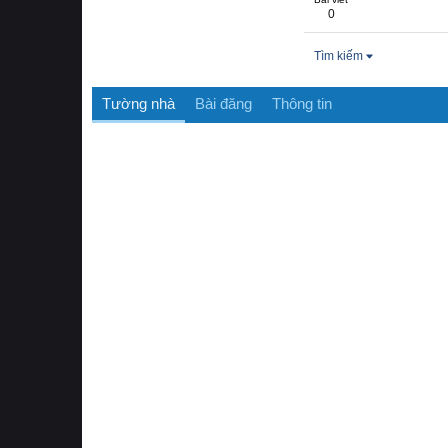
0
Tìm kiếm
Tường nhà
Bài đăng
Thông tin