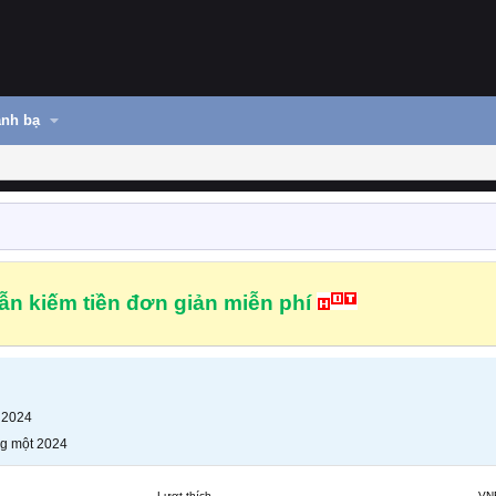
nh bạ
n kiếm tiền đơn giản miễn phí
 2024
g một 2024
Lượt thích
VN