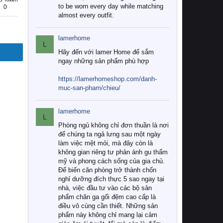
to be worn every day while matching
0
almost every outfit.
lamerhome
L
Hãy đến với lamer Home để sắm
ngay những sản phẩm phù hợp
https://lamerhomeshop.com/danh-
muc-san-pham/chieu/
lamerhome
L
Phòng ngủ không chỉ đơn thuần là nơi
để chúng ta ngả lưng sau một ngày
làm việc mệt mỏi, mà đây còn là
không gian riêng tư phản ánh gu thẩm
mỹ và phong cách sống của gia chủ.
Để biến căn phòng trở thành chốn
nghỉ dưỡng đích thực 5 sao ngay tại
nhà, việc đầu tư vào các bộ sản
phẩm chăn ga gối đệm cao cấp là
điều vô cùng cần thiết. Những sản
phẩm này không chỉ mang lại cảm