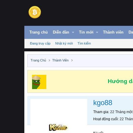
Trang chủ
Diễn đàn
Tin mới
Thành viên
Da
Đang truy cập
Nhật ký mới
Tìm kiếm
Trang Chủ
Thành Viên
Hướng dẫ
kgo88
Tham gia
22 Tháng một
Hoạt động cuối
22 Thán
Bài viết