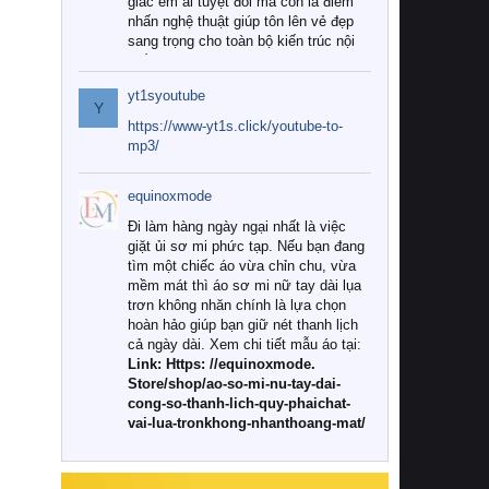
giác êm ái tuyệt đối mà còn là điểm
nhấn nghệ thuật giúp tôn lên vẻ đẹp
sang trọng cho toàn bộ kiến trúc nội
thất.
yt1syoutube
Tuy nhiên, giữa thị trường đa dạng
Y
với vô vàn thương hiệu và mẫu mã
https://www-yt1s.click/youtube-to-
như hiện nay, làm thế nào để chọn
mp3/
được những bộ chăn ga gối đệm cao
cấp thực sự chất lượng, phù hợp với
equinoxmode
khí hậu và nhu cầu sử dụng của gia
đình? Hãy cùng chúng tôi đi tìm lời
Đi làm hàng ngày ngại nhất là việc
giải đáp chi tiết qua bài viết dưới đây.
giặt ủi sơ mi phức tạp. Nếu bạn đang
tìm một chiếc áo vừa chỉn chu, vừa
1. Tại sao các gia đình hiện đại lại ưa
mềm mát thì áo sơ mi nữ tay dài lụa
chuộng chăn ga gối đệm cao cấp?
trơn không nhăn chính là lựa chọn
hoàn hảo giúp bạn giữ nét thanh lịch
Khác với các dòng sản phẩm thông
cả ngày dài. Xem chi tiết mẫu áo tại:
thường, những bộ chăn ga gối đệm
Link: Https: //equinoxmode.
cao cấp trải qua quy trình sản xuất
Store/shop/ao-so-mi-nu-tay-dai-
nghiêm ngặt từ khâu chọn lọc nguyên
cong-so-thanh-lich-quy-phaichat-
liệu tự nhiên đến công nghệ dệt
vai-lua-tronkhong-nhanthoang-mat/
nhuộm hiện đại không chứa hóa chất
độc hại. Khi sử dụng dòng sản phẩm
này, bạn sẽ cảm nhận rõ rệt sự khác