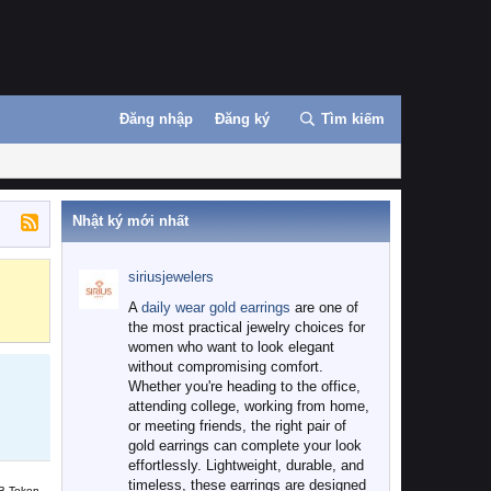
Đăng nhập
Đăng ký
Tìm kiếm
Nhật ký mới nhất
siriusjewelers
Binance
MEXC
A
daily wear gold earrings
are one of
the most practical jewelry choices for
women who want to look elegant
without compromising comfort.
Whether you're heading to the office,
attending college, working from home,
or meeting friends, the right pair of
gold earrings can complete your look
effortlessly. Lightweight, durable, and
timeless, these earrings are designed
B Token