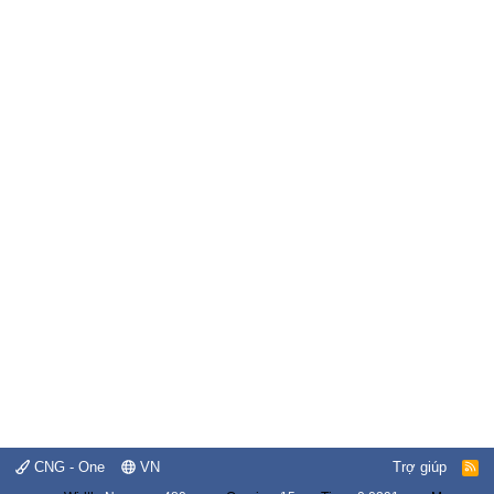
CNG - One
VN
Trợ giúp
R
S