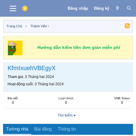
Đăng nhập
Đăng ký
Trang Chủ
Thành Viên
Hướng dẫn kiếm tiền đơn giản miễn phí
KfmIxuehVBEgyX
Tham gia
3 Tháng hai 2024
Hoạt động cuối
3 Tháng hai 2024
Bài viết
Lượt thích
VNB Token
0
0
0
Tìm kiếm
Tường nhà
Bài đăng
Thông tin