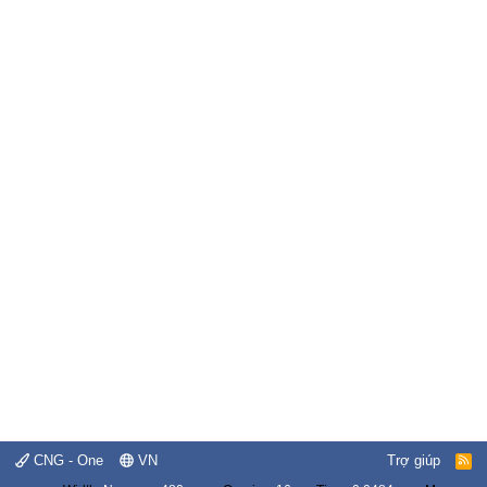
CNG - One
VN
Trợ giúp
R
S