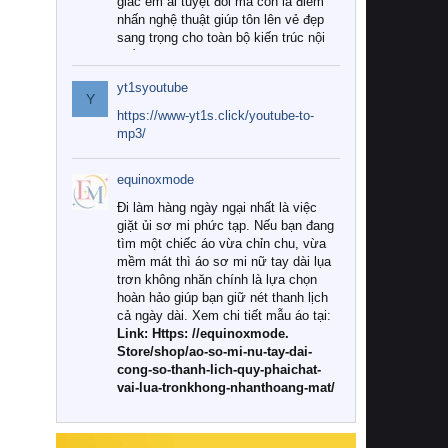
giác êm ái tuyệt đối mà còn là điểm
nhấn nghệ thuật giúp tôn lên vẻ đẹp
sang trọng cho toàn bộ kiến trúc nội
thất.
yt1syoutube
Tuy nhiên, giữa thị trường đa dạng
Y
với vô vàn thương hiệu và mẫu mã
https://www-yt1s.click/youtube-to-
như hiện nay, làm thế nào để chọn
mp3/
được những bộ chăn ga gối đệm cao
cấp thực sự chất lượng, phù hợp với
equinoxmode
khí hậu và nhu cầu sử dụng của gia
đình? Hãy cùng chúng tôi đi tìm lời
Đi làm hàng ngày ngại nhất là việc
giải đáp chi tiết qua bài viết dưới đây.
giặt ủi sơ mi phức tạp. Nếu bạn đang
tìm một chiếc áo vừa chỉn chu, vừa
1. Tại sao các gia đình hiện đại lại ưa
mềm mát thì áo sơ mi nữ tay dài lụa
chuộng chăn ga gối đệm cao cấp?
trơn không nhăn chính là lựa chọn
hoàn hảo giúp bạn giữ nét thanh lịch
Khác với các dòng sản phẩm thông
cả ngày dài. Xem chi tiết mẫu áo tại:
thường, những bộ chăn ga gối đệm
Link: Https: //equinoxmode.
cao cấp trải qua quy trình sản xuất
Store/shop/ao-so-mi-nu-tay-dai-
nghiêm ngặt từ khâu chọn lọc nguyên
cong-so-thanh-lich-quy-phaichat-
liệu tự nhiên đến công nghệ dệt
vai-lua-tronkhong-nhanthoang-mat/
nhuộm hiện đại không chứa hóa chất
độc hại. Khi sử dụng dòng sản phẩm
này, bạn sẽ cảm nhận rõ rệt sự khác