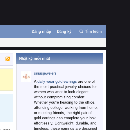
Đăng nhập
Đăng ký
Tìm kiếm
Nhật ký mới nhất
siriusjewelers
Binance
MEXC
A
daily wear gold earrings
are one of
the most practical jewelry choices for
women who want to look elegant
without compromising comfort.
Whether you're heading to the office,
attending college, working from home,
or meeting friends, the right pair of
gold earrings can complete your look
effortlessly. Lightweight, durable, and
timeless, these earrings are designed
B Token