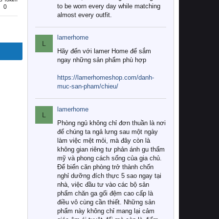
to be worn every day while matching
0
almost every outfit.
lamerhome
L
Hãy đến với lamer Home để sắm
ngay những sản phẩm phù hợp
https://lamerhomeshop.com/danh-
muc-san-pham/chieu/
lamerhome
L
Phòng ngủ không chỉ đơn thuần là nơi
để chúng ta ngả lưng sau một ngày
làm việc mệt mỏi, mà đây còn là
không gian riêng tư phản ánh gu thẩm
mỹ và phong cách sống của gia chủ.
Để biến căn phòng trở thành chốn
nghỉ dưỡng đích thực 5 sao ngay tại
nhà, việc đầu tư vào các bộ sản
phẩm chăn ga gối đệm cao cấp là
điều vô cùng cần thiết. Những sản
phẩm này không chỉ mang lại cảm