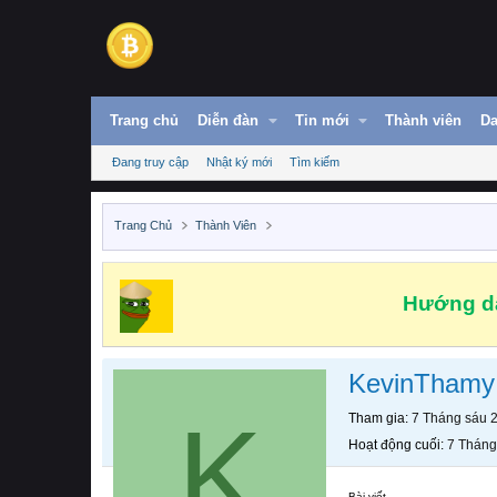
Trang chủ
Diễn đàn
Tin mới
Thành viên
Da
Đang truy cập
Nhật ký mới
Tìm kiếm
Trang Chủ
Thành Viên
Hướng dẫ
KevinThamy
K
Tham gia
7 Tháng sáu 
Hoạt động cuối
7 Tháng
Bài viết