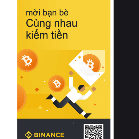
biệt từ bề mặt vải mềm mịn, khả năng
thoáng khí tuyệt vời cho đến độ đàn
hồi chuẩn xác của phần đệm nâng đỡ
cột sống.
Bên cạnh đó, việc lựa chọn các dòng
sản phẩm đạt chuẩn chất lượng quốc
tế còn giúp ngăn ngừa tình trạng kích
ứng da, hạn chế sự phát triển của vi
khuẩn và nấm mốc trong điều kiện
thời tiết nóng ẩm. Bạn có thể tìm hiểu
thêm các nghiên cứu khoa học về tác
động của giấc ngủ và môi trường
phòng ngủ đối với sức khỏe con
người tại Sleep Foundation (External
Link) để có cái nhìn toàn diện hơn.
2. Các tiêu chí vàng khi lựa chọn
chăn ga gối đệm cao cấp cho phòng
ngủ
Để sở hữu một bộ chăn ga gối đệm
cao cấp hoàn hảo cả về thẩm mỹ lẫn
công năng, người tiêu dùng cần cân
nhắc kỹ lưỡng các tiêu chí quan trọng