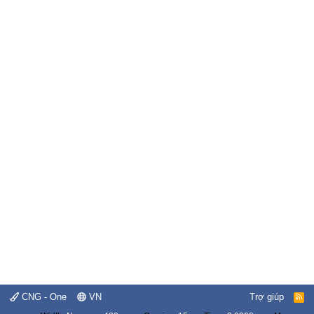
CNG - One
VN
Trợ giúp
R
S