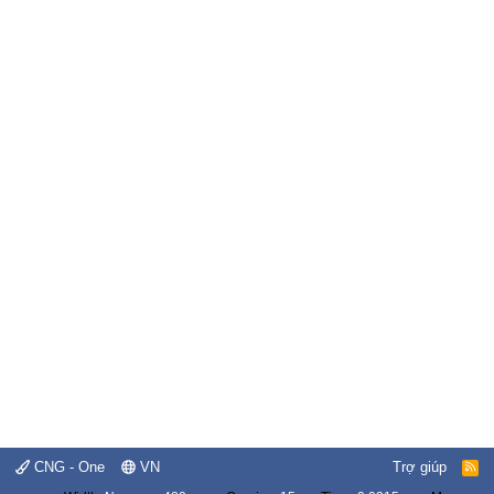
CNG - One
VN
Trợ giúp
R
S