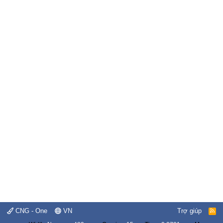
CNG - One
VN
Trợ giúp
R
S