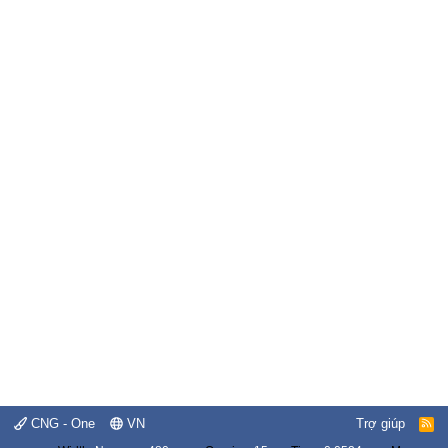
CNG - One
VN
Trợ giúp
R
S