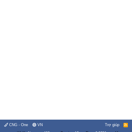
CNG - One
VN
Trợ giúp
R
S