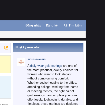
Đăng nhập
Đăng ký
Tìm kiếm
Nhật ký mới nhất
siriusjewelers
Binance
MEXC
A
daily wear gold earrings
are one of
the most practical jewelry choices for
women who want to look elegant
without compromising comfort.
Whether you're heading to the office,
attending college, working from home,
or meeting friends, the right pair of
gold earrings can complete your look
effortlessly. Lightweight, durable, and
timeless, these earrings are designed
B Token