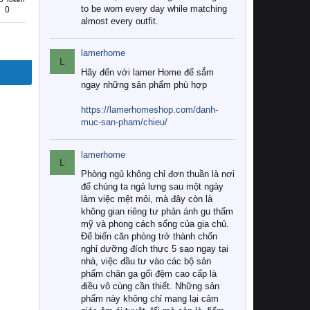
to be worn every day while matching
0
almost every outfit.
lamerhome
L
Hãy đến với lamer Home để sắm
ngay những sản phẩm phù hợp
https://lamerhomeshop.com/danh-
muc-san-pham/chieu/
lamerhome
L
Phòng ngủ không chỉ đơn thuần là nơi
để chúng ta ngả lưng sau một ngày
làm việc mệt mỏi, mà đây còn là
không gian riêng tư phản ánh gu thẩm
mỹ và phong cách sống của gia chủ.
Để biến căn phòng trở thành chốn
nghỉ dưỡng đích thực 5 sao ngay tại
nhà, việc đầu tư vào các bộ sản
phẩm chăn ga gối đệm cao cấp là
điều vô cùng cần thiết. Những sản
phẩm này không chỉ mang lại cảm