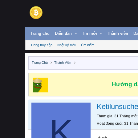
Trang chủ
Diễn đàn
Tin mới
Thành viên
Da
Đang truy cập
Nhật ký mới
Tìm kiếm
Trang Chủ
Thành Viên
Hướng dẫ
Ketilunsuch
K
Tham gia
31 Tháng một
Hoạt động cuối
31 Thán
Bài viết