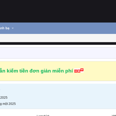
nh bạ
n kiếm tiền đơn giản miễn phí
e
 2025
g một 2025
Lượt thích
VN