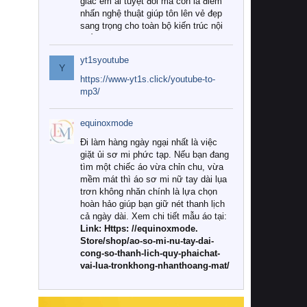
giác êm ái tuyệt đối mà còn là điểm
nhấn nghệ thuật giúp tôn lên vẻ đẹp
sang trọng cho toàn bộ kiến trúc nội
thất.
yt1syoutube
Tuy nhiên, giữa thị trường đa dạng
Y
với vô vàn thương hiệu và mẫu mã
https://www-yt1s.click/youtube-to-
như hiện nay, làm thế nào để chọn
mp3/
được những bộ chăn ga gối đệm cao
cấp thực sự chất lượng, phù hợp với
equinoxmode
khí hậu và nhu cầu sử dụng của gia
đình? Hãy cùng chúng tôi đi tìm lời
Đi làm hàng ngày ngại nhất là việc
giải đáp chi tiết qua bài viết dưới đây.
giặt ủi sơ mi phức tạp. Nếu bạn đang
tìm một chiếc áo vừa chỉn chu, vừa
1. Tại sao các gia đình hiện đại lại ưa
mềm mát thì áo sơ mi nữ tay dài lụa
chuộng chăn ga gối đệm cao cấp?
trơn không nhăn chính là lựa chọn
hoàn hảo giúp bạn giữ nét thanh lịch
Khác với các dòng sản phẩm thông
cả ngày dài. Xem chi tiết mẫu áo tại:
thường, những bộ chăn ga gối đệm
Link: Https: //equinoxmode.
cao cấp trải qua quy trình sản xuất
Store/shop/ao-so-mi-nu-tay-dai-
nghiêm ngặt từ khâu chọn lọc nguyên
cong-so-thanh-lich-quy-phaichat-
liệu tự nhiên đến công nghệ dệt
vai-lua-tronkhong-nhanthoang-mat/
nhuộm hiện đại không chứa hóa chất
độc hại. Khi sử dụng dòng sản phẩm
này, bạn sẽ cảm nhận rõ rệt sự khác