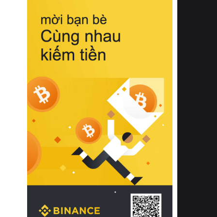
biệt từ bề mặt vải mềm mịn, khả năng
thoáng khí tuyệt vời cho đến độ đàn
hồi chuẩn xác của phần đệm nâng đỡ
cột sống.
Bên cạnh đó, việc lựa chọn các dòng
sản phẩm đạt chuẩn chất lượng quốc
tế còn giúp ngăn ngừa tình trạng kích
ứng da, hạn chế sự phát triển của vi
khuẩn và nấm mốc trong điều kiện
thời tiết nóng ẩm. Bạn có thể tìm hiểu
thêm các nghiên cứu khoa học về tác
động của giấc ngủ và môi trường
phòng ngủ đối với sức khỏe con
người tại Sleep Foundation (External
Link) để có cái nhìn toàn diện hơn.
2. Các tiêu chí vàng khi lựa chọn
chăn ga gối đệm cao cấp cho phòng
ngủ
Để sở hữu một bộ chăn ga gối đệm
cao cấp hoàn hảo cả về thẩm mỹ lẫn
công năng, người tiêu dùng cần cân
nhắc kỹ lưỡng các tiêu chí quan trọng