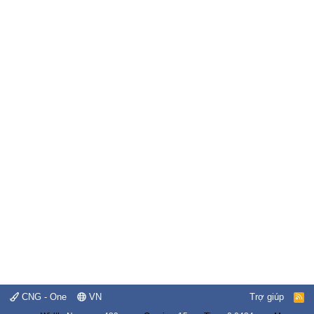
CNG - One
VN
Trợ giúp
R
S