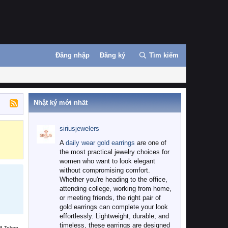
Đăng nhập
Đăng ký
Tìm kiếm
Nhật ký mới nhất
siriusjewelers
Binance
MEXC
A
daily wear gold earrings
are one of
the most practical jewelry choices for
women who want to look elegant
without compromising comfort.
Whether you're heading to the office,
attending college, working from home,
or meeting friends, the right pair of
gold earrings can complete your look
effortlessly. Lightweight, durable, and
timeless, these earrings are designed
B Token