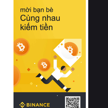
biệt từ bề mặt vải mềm mịn, khả năng
thoáng khí tuyệt vời cho đến độ đàn
hồi chuẩn xác của phần đệm nâng đỡ
cột sống.
Bên cạnh đó, việc lựa chọn các dòng
sản phẩm đạt chuẩn chất lượng quốc
tế còn giúp ngăn ngừa tình trạng kích
ứng da, hạn chế sự phát triển của vi
khuẩn và nấm mốc trong điều kiện
thời tiết nóng ẩm. Bạn có thể tìm hiểu
thêm các nghiên cứu khoa học về tác
động của giấc ngủ và môi trường
phòng ngủ đối với sức khỏe con
người tại Sleep Foundation (External
Link) để có cái nhìn toàn diện hơn.
2. Các tiêu chí vàng khi lựa chọn
chăn ga gối đệm cao cấp cho phòng
ngủ
Để sở hữu một bộ chăn ga gối đệm
cao cấp hoàn hảo cả về thẩm mỹ lẫn
công năng, người tiêu dùng cần cân
nhắc kỹ lưỡng các tiêu chí quan trọng