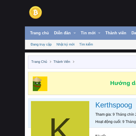
Trang chủ
Diễn đàn
Tin mới
Thành viên
Da
Đang truy cập
Nhật ký mới
Tìm kiếm
Trang Chủ
Thành Viên
Hướng dẫ
Kerthspoog
K
Tham gia
9 Tháng chín
Hoạt động cuối
9 Tháng
Bài viết