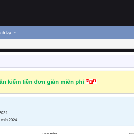
nh bạ
n kiếm tiền đơn giản miễn phí
 2024
 chín 2024
Lượt thích
VN