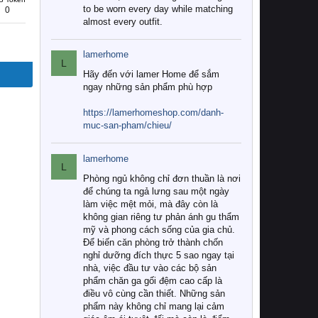
to be worn every day while matching
0
almost every outfit.
lamerhome
L
Hãy đến với lamer Home để sắm
ngay những sản phẩm phù hợp
https://lamerhomeshop.com/danh-
muc-san-pham/chieu/
lamerhome
L
Phòng ngủ không chỉ đơn thuần là nơi
để chúng ta ngả lưng sau một ngày
làm việc mệt mỏi, mà đây còn là
không gian riêng tư phản ánh gu thẩm
mỹ và phong cách sống của gia chủ.
Để biến căn phòng trở thành chốn
nghỉ dưỡng đích thực 5 sao ngay tại
nhà, việc đầu tư vào các bộ sản
phẩm chăn ga gối đệm cao cấp là
điều vô cùng cần thiết. Những sản
phẩm này không chỉ mang lại cảm