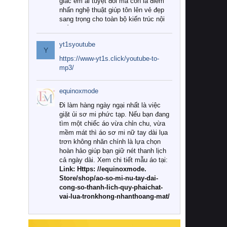
giác êm ái tuyệt đối mà còn là điểm
nhấn nghệ thuật giúp tôn lên vẻ đẹp
sang trọng cho toàn bộ kiến trúc nội
thất.
yt1syoutube
Tuy nhiên, giữa thị trường đa dạng
Y
với vô vàn thương hiệu và mẫu mã
https://www-yt1s.click/youtube-to-
như hiện nay, làm thế nào để chọn
mp3/
được những bộ chăn ga gối đệm cao
cấp thực sự chất lượng, phù hợp với
equinoxmode
khí hậu và nhu cầu sử dụng của gia
đình? Hãy cùng chúng tôi đi tìm lời
Đi làm hàng ngày ngại nhất là việc
giải đáp chi tiết qua bài viết dưới đây.
giặt ủi sơ mi phức tạp. Nếu bạn đang
tìm một chiếc áo vừa chỉn chu, vừa
1. Tại sao các gia đình hiện đại lại ưa
mềm mát thì áo sơ mi nữ tay dài lụa
chuộng chăn ga gối đệm cao cấp?
trơn không nhăn chính là lựa chọn
hoàn hảo giúp bạn giữ nét thanh lịch
Khác với các dòng sản phẩm thông
cả ngày dài. Xem chi tiết mẫu áo tại:
thường, những bộ chăn ga gối đệm
Link: Https: //equinoxmode.
cao cấp trải qua quy trình sản xuất
Store/shop/ao-so-mi-nu-tay-dai-
nghiêm ngặt từ khâu chọn lọc nguyên
cong-so-thanh-lich-quy-phaichat-
liệu tự nhiên đến công nghệ dệt
vai-lua-tronkhong-nhanthoang-mat/
nhuộm hiện đại không chứa hóa chất
độc hại. Khi sử dụng dòng sản phẩm
này, bạn sẽ cảm nhận rõ rệt sự khác