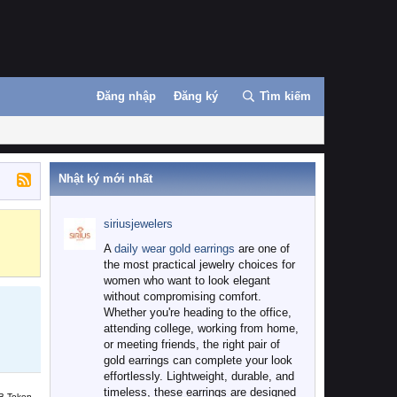
Đăng nhập
Đăng ký
Tìm kiếm
Nhật ký mới nhất
siriusjewelers
Binance
MEXC
A
daily wear gold earrings
are one of
the most practical jewelry choices for
women who want to look elegant
without compromising comfort.
Whether you're heading to the office,
attending college, working from home,
or meeting friends, the right pair of
gold earrings can complete your look
effortlessly. Lightweight, durable, and
timeless, these earrings are designed
B Token