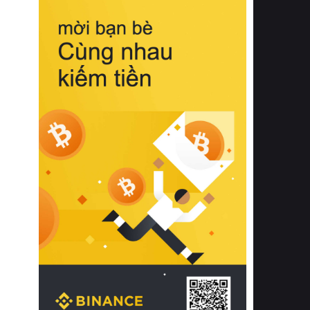
biệt từ bề mặt vải mềm mịn, khả năng
thoáng khí tuyệt vời cho đến độ đàn
hồi chuẩn xác của phần đệm nâng đỡ
cột sống.
Bên cạnh đó, việc lựa chọn các dòng
sản phẩm đạt chuẩn chất lượng quốc
tế còn giúp ngăn ngừa tình trạng kích
ứng da, hạn chế sự phát triển của vi
khuẩn và nấm mốc trong điều kiện
thời tiết nóng ẩm. Bạn có thể tìm hiểu
thêm các nghiên cứu khoa học về tác
động của giấc ngủ và môi trường
phòng ngủ đối với sức khỏe con
người tại Sleep Foundation (External
Link) để có cái nhìn toàn diện hơn.
2. Các tiêu chí vàng khi lựa chọn
chăn ga gối đệm cao cấp cho phòng
ngủ
Để sở hữu một bộ chăn ga gối đệm
cao cấp hoàn hảo cả về thẩm mỹ lẫn
công năng, người tiêu dùng cần cân
nhắc kỹ lưỡng các tiêu chí quan trọng