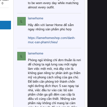
to be worn every day while matching
0
almost every outfit.
lamerhome
L
Hãy đến với lamer Home để sắm
ngay những sản phẩm phù hợp
https://lamerhomeshop.com/danh-
muc-san-pham/chieu/
lamerhome
L
Phòng ngủ không chỉ đơn thuần là nơi
để chúng ta ngả lưng sau một ngày
làm việc mệt mỏi, mà đây còn là
không gian riêng tư phản ánh gu thẩm
mỹ và phong cách sống của gia chủ.
Để biến căn phòng trở thành chốn
nghỉ dưỡng đích thực 5 sao ngay tại
nhà, việc đầu tư vào các bộ sản
phẩm chăn ga gối đệm cao cấp là
điều vô cùng cần thiết. Những sản
phẩm này không chỉ mang lại cảm