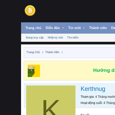
Trang chủ
Diễn đàn
Tin mới
Thành viên
Da
Đang truy cập
Nhật ký mới
Tìm kiếm
Trang Chủ
Thành Viên
Hướng dẫ
Kerthnug
K
Tham gia
4 Tháng mười
Hoạt động cuối
4 Tháng
Bài viết