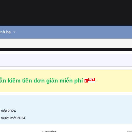
nh bạ
n kiếm tiền đơn giản miễn phí
 một 2024
 mười một 2024
Lượt thích
VN