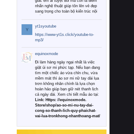
giác êm ái tuyệt đối mà còn là điểm
nhấn nghệ thuật giúp tôn lên vẻ đẹp
sang trọng cho toàn bộ kiến trúc nội
thất.
yt1syoutube
Tuy nhiên, giữa thị trường đa dạng
Y
với vô vàn thương hiệu và mẫu mã
https://www-yt1s.click/youtube-to-
như hiện nay, làm thế nào để chọn
mp3/
được những bộ chăn ga gối đệm cao
cấp thực sự chất lượng, phù hợp với
equinoxmode
khí hậu và nhu cầu sử dụng của gia
đình? Hãy cùng chúng tôi đi tìm lời
Đi làm hàng ngày ngại nhất là việc
giải đáp chi tiết qua bài viết dưới đây.
giặt ủi sơ mi phức tạp. Nếu bạn đang
tìm một chiếc áo vừa chỉn chu, vừa
1. Tại sao các gia đình hiện đại lại ưa
mềm mát thì áo sơ mi nữ tay dài lụa
chuộng chăn ga gối đệm cao cấp?
trơn không nhăn chính là lựa chọn
hoàn hảo giúp bạn giữ nét thanh lịch
Khác với các dòng sản phẩm thông
cả ngày dài. Xem chi tiết mẫu áo tại:
thường, những bộ chăn ga gối đệm
Link: Https: //equinoxmode.
cao cấp trải qua quy trình sản xuất
Store/shop/ao-so-mi-nu-tay-dai-
nghiêm ngặt từ khâu chọn lọc nguyên
cong-so-thanh-lich-quy-phaichat-
liệu tự nhiên đến công nghệ dệt
vai-lua-tronkhong-nhanthoang-mat/
nhuộm hiện đại không chứa hóa chất
độc hại. Khi sử dụng dòng sản phẩm
này, bạn sẽ cảm nhận rõ rệt sự khác