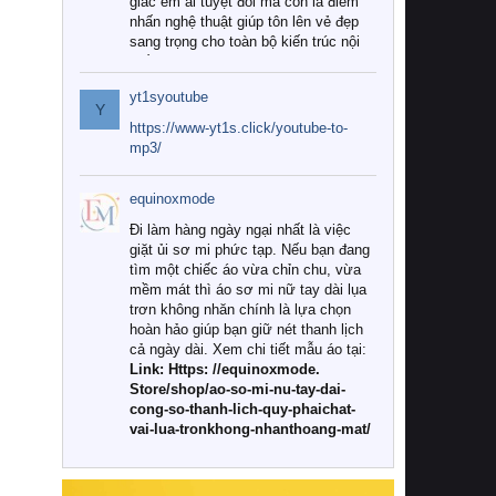
giác êm ái tuyệt đối mà còn là điểm
nhấn nghệ thuật giúp tôn lên vẻ đẹp
sang trọng cho toàn bộ kiến trúc nội
thất.
yt1syoutube
Tuy nhiên, giữa thị trường đa dạng
Y
với vô vàn thương hiệu và mẫu mã
https://www-yt1s.click/youtube-to-
như hiện nay, làm thế nào để chọn
mp3/
được những bộ chăn ga gối đệm cao
cấp thực sự chất lượng, phù hợp với
equinoxmode
khí hậu và nhu cầu sử dụng của gia
đình? Hãy cùng chúng tôi đi tìm lời
Đi làm hàng ngày ngại nhất là việc
giải đáp chi tiết qua bài viết dưới đây.
giặt ủi sơ mi phức tạp. Nếu bạn đang
tìm một chiếc áo vừa chỉn chu, vừa
1. Tại sao các gia đình hiện đại lại ưa
mềm mát thì áo sơ mi nữ tay dài lụa
chuộng chăn ga gối đệm cao cấp?
trơn không nhăn chính là lựa chọn
hoàn hảo giúp bạn giữ nét thanh lịch
Khác với các dòng sản phẩm thông
cả ngày dài. Xem chi tiết mẫu áo tại:
thường, những bộ chăn ga gối đệm
Link: Https: //equinoxmode.
cao cấp trải qua quy trình sản xuất
Store/shop/ao-so-mi-nu-tay-dai-
nghiêm ngặt từ khâu chọn lọc nguyên
cong-so-thanh-lich-quy-phaichat-
liệu tự nhiên đến công nghệ dệt
vai-lua-tronkhong-nhanthoang-mat/
nhuộm hiện đại không chứa hóa chất
độc hại. Khi sử dụng dòng sản phẩm
này, bạn sẽ cảm nhận rõ rệt sự khác