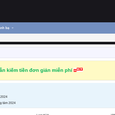
nh bạ
n kiếm tiền đơn giản miễn phí
 2024
g tám 2024
Lượt thích
VN