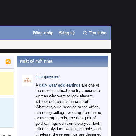
Đăng nhập
Đăng ký
Tìm kiếm
Nhật ký mới nhất
siriusjewelers
Binance
MEXC
A
daily wear gold earrings
are one of
the most practical jewelry choices for
women who want to look elegant
without compromising comfort.
Whether you're heading to the office,
attending college, working from home,
or meeting friends, the right pair of
gold earrings can complete your look
effortlessly. Lightweight, durable, and
timeless, these earrings are designed
B Token