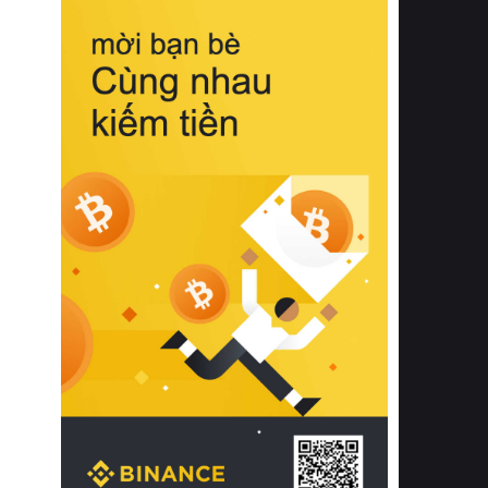
biệt từ bề mặt vải mềm mịn, khả năng
thoáng khí tuyệt vời cho đến độ đàn
hồi chuẩn xác của phần đệm nâng đỡ
cột sống.
Bên cạnh đó, việc lựa chọn các dòng
sản phẩm đạt chuẩn chất lượng quốc
tế còn giúp ngăn ngừa tình trạng kích
ứng da, hạn chế sự phát triển của vi
khuẩn và nấm mốc trong điều kiện
thời tiết nóng ẩm. Bạn có thể tìm hiểu
thêm các nghiên cứu khoa học về tác
động của giấc ngủ và môi trường
phòng ngủ đối với sức khỏe con
người tại Sleep Foundation (External
Link) để có cái nhìn toàn diện hơn.
2. Các tiêu chí vàng khi lựa chọn
chăn ga gối đệm cao cấp cho phòng
ngủ
Để sở hữu một bộ chăn ga gối đệm
cao cấp hoàn hảo cả về thẩm mỹ lẫn
công năng, người tiêu dùng cần cân
nhắc kỹ lưỡng các tiêu chí quan trọng