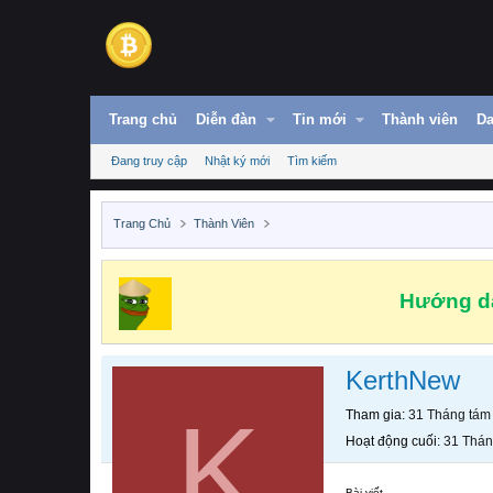
Trang chủ
Diễn đàn
Tin mới
Thành viên
Da
Đang truy cập
Nhật ký mới
Tìm kiếm
Trang Chủ
Thành Viên
Hướng dẫ
KerthNew
K
Tham gia
31 Tháng tám
Hoạt động cuối
31 Thán
Bài viết