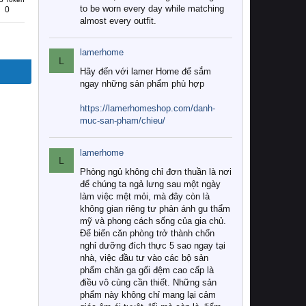
to be worn every day while matching
0
almost every outfit.
lamerhome
L
Hãy đến với lamer Home để sắm
ngay những sản phẩm phù hợp
https://lamerhomeshop.com/danh-
muc-san-pham/chieu/
lamerhome
L
Phòng ngủ không chỉ đơn thuần là nơi
để chúng ta ngả lưng sau một ngày
làm việc mệt mỏi, mà đây còn là
không gian riêng tư phản ánh gu thẩm
mỹ và phong cách sống của gia chủ.
Để biến căn phòng trở thành chốn
nghỉ dưỡng đích thực 5 sao ngay tại
nhà, việc đầu tư vào các bộ sản
phẩm chăn ga gối đệm cao cấp là
điều vô cùng cần thiết. Những sản
phẩm này không chỉ mang lại cảm