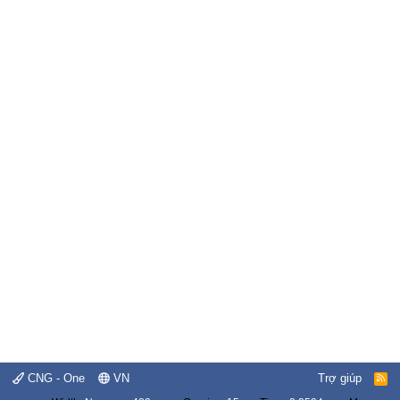
CNG - One
VN
Trợ giúp
R
S