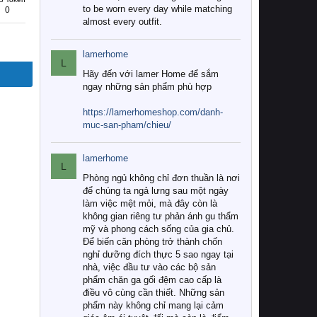
to be worn every day while matching
0
almost every outfit.
lamerhome
L
Hãy đến với lamer Home để sắm
ngay những sản phẩm phù hợp
https://lamerhomeshop.com/danh-
muc-san-pham/chieu/
lamerhome
L
Phòng ngủ không chỉ đơn thuần là nơi
để chúng ta ngả lưng sau một ngày
làm việc mệt mỏi, mà đây còn là
không gian riêng tư phản ánh gu thẩm
mỹ và phong cách sống của gia chủ.
Để biến căn phòng trở thành chốn
nghỉ dưỡng đích thực 5 sao ngay tại
nhà, việc đầu tư vào các bộ sản
phẩm chăn ga gối đệm cao cấp là
điều vô cùng cần thiết. Những sản
phẩm này không chỉ mang lại cảm