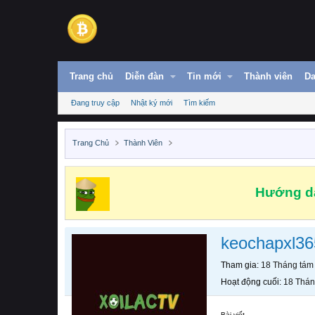
Trang chủ
Diễn đàn
Tin mới
Thành viên
Da
Đang truy cập
Nhật ký mới
Tìm kiếm
Trang Chủ
Thành Viên
Hướng dẫ
keochapxl36
Tham gia
18 Tháng tám
Hoạt động cuối
18 Thán
Bài viết