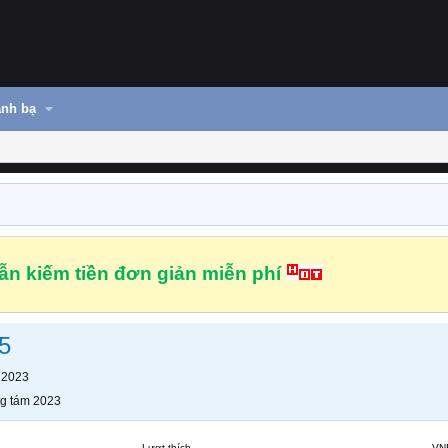
nh bạ
n kiếm tiền đơn giản miễn phí
5
 2023
g tám 2023
Lượt thích
VN