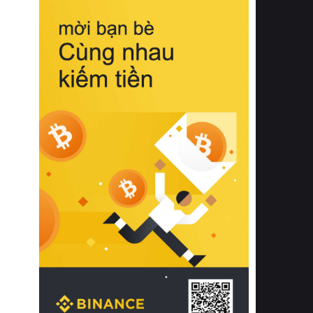
biệt từ bề mặt vải mềm mịn, khả năng
thoáng khí tuyệt vời cho đến độ đàn
hồi chuẩn xác của phần đệm nâng đỡ
cột sống.
Bên cạnh đó, việc lựa chọn các dòng
sản phẩm đạt chuẩn chất lượng quốc
tế còn giúp ngăn ngừa tình trạng kích
ứng da, hạn chế sự phát triển của vi
khuẩn và nấm mốc trong điều kiện
thời tiết nóng ẩm. Bạn có thể tìm hiểu
thêm các nghiên cứu khoa học về tác
động của giấc ngủ và môi trường
phòng ngủ đối với sức khỏe con
người tại Sleep Foundation (External
Link) để có cái nhìn toàn diện hơn.
2. Các tiêu chí vàng khi lựa chọn
chăn ga gối đệm cao cấp cho phòng
ngủ
Để sở hữu một bộ chăn ga gối đệm
cao cấp hoàn hảo cả về thẩm mỹ lẫn
công năng, người tiêu dùng cần cân
nhắc kỹ lưỡng các tiêu chí quan trọng