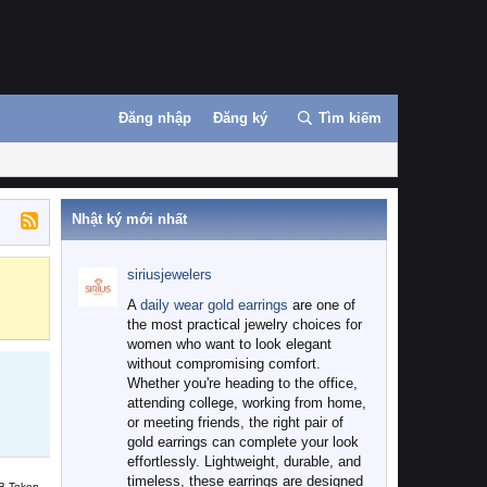
Đăng nhập
Đăng ký
Tìm kiếm
Nhật ký mới nhất
siriusjewelers
Binance
MEXC
A
daily wear gold earrings
are one of
the most practical jewelry choices for
women who want to look elegant
without compromising comfort.
Whether you're heading to the office,
attending college, working from home,
or meeting friends, the right pair of
gold earrings can complete your look
effortlessly. Lightweight, durable, and
timeless, these earrings are designed
B Token