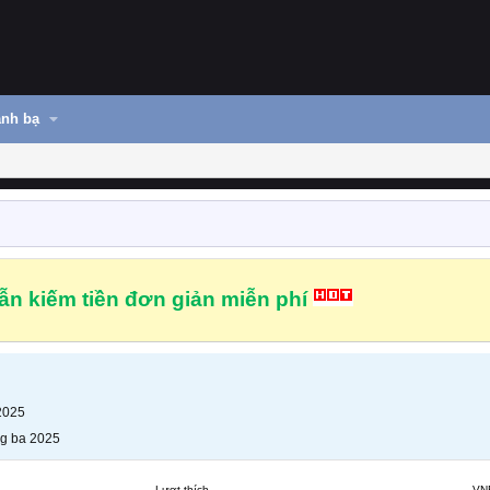
nh bạ
n kiếm tiền đơn giản miễn phí
2025
g ba 2025
Lượt thích
VN