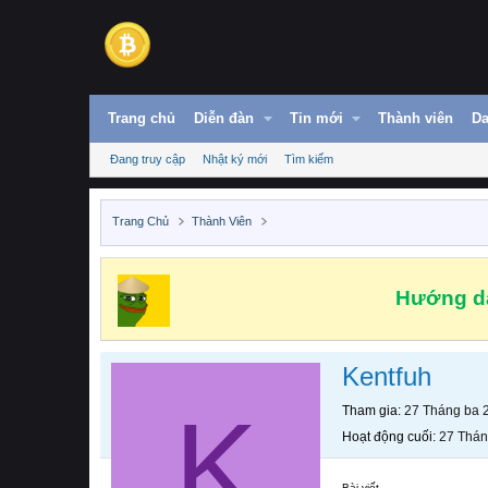
Trang chủ
Diễn đàn
Tin mới
Thành viên
Da
Đang truy cập
Nhật ký mới
Tìm kiếm
Trang Chủ
Thành Viên
Hướng dẫ
Kentfuh
K
Tham gia
27 Tháng ba 
Hoạt động cuối
27 Thán
Bài viết