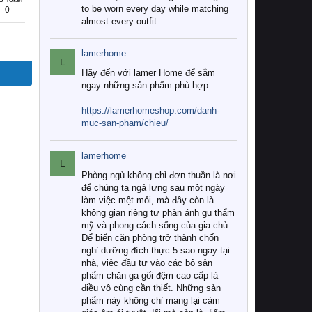
to be worn every day while matching
0
almost every outfit.
lamerhome
L
Hãy đến với lamer Home để sắm
ngay những sản phẩm phù hợp
https://lamerhomeshop.com/danh-
muc-san-pham/chieu/
lamerhome
L
Phòng ngủ không chỉ đơn thuần là nơi
để chúng ta ngả lưng sau một ngày
làm việc mệt mỏi, mà đây còn là
không gian riêng tư phản ánh gu thẩm
mỹ và phong cách sống của gia chủ.
Để biến căn phòng trở thành chốn
nghỉ dưỡng đích thực 5 sao ngay tại
nhà, việc đầu tư vào các bộ sản
phẩm chăn ga gối đệm cao cấp là
điều vô cùng cần thiết. Những sản
phẩm này không chỉ mang lại cảm