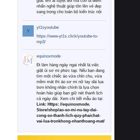
giác êm ái tuyệt đối mà còn là điểm
nhấn nghệ thuật giúp tôn lên vẻ đẹp
sang trọng cho toàn bộ kiến trúc nội
thất.
yt1syoutube
Tuy nhiên, giữa thị trường đa dạng
Y
với vô vàn thương hiệu và mẫu mã
https://www-yt1s.click/youtube-to-
như hiện nay, làm thế nào để chọn
mp3/
được những bộ chăn ga gối đệm cao
cấp thực sự chất lượng, phù hợp với
equinoxmode
khí hậu và nhu cầu sử dụng của gia
đình? Hãy cùng chúng tôi đi tìm lời
Đi làm hàng ngày ngại nhất là việc
giải đáp chi tiết qua bài viết dưới đây.
giặt ủi sơ mi phức tạp. Nếu bạn đang
tìm một chiếc áo vừa chỉn chu, vừa
1. Tại sao các gia đình hiện đại lại ưa
mềm mát thì áo sơ mi nữ tay dài lụa
chuộng chăn ga gối đệm cao cấp?
trơn không nhăn chính là lựa chọn
hoàn hảo giúp bạn giữ nét thanh lịch
Khác với các dòng sản phẩm thông
cả ngày dài. Xem chi tiết mẫu áo tại:
thường, những bộ chăn ga gối đệm
Link: Https: //equinoxmode.
cao cấp trải qua quy trình sản xuất
Store/shop/ao-so-mi-nu-tay-dai-
nghiêm ngặt từ khâu chọn lọc nguyên
cong-so-thanh-lich-quy-phaichat-
liệu tự nhiên đến công nghệ dệt
vai-lua-tronkhong-nhanthoang-mat/
nhuộm hiện đại không chứa hóa chất
độc hại. Khi sử dụng dòng sản phẩm
này, bạn sẽ cảm nhận rõ rệt sự khác