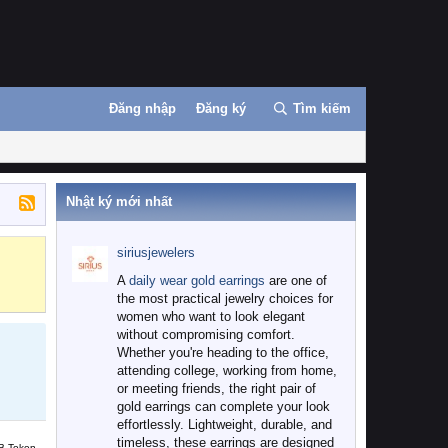
Đăng nhập
Đăng ký
Tìm kiếm
Nhật ký mới nhất
siriusjewelers
Binance
MEXC
A
daily wear gold earrings
are one of
the most practical jewelry choices for
women who want to look elegant
without compromising comfort.
Whether you're heading to the office,
attending college, working from home,
or meeting friends, the right pair of
gold earrings can complete your look
effortlessly. Lightweight, durable, and
timeless, these earrings are designed
B Token