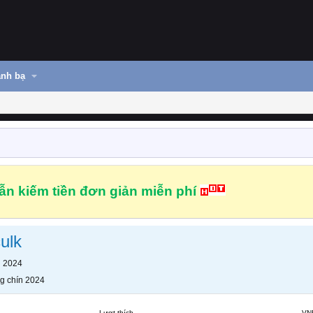
nh bạ
n kiếm tiền đơn giản miễn phí
ulk
n 2024
g chín 2024
Lượt thích
VN