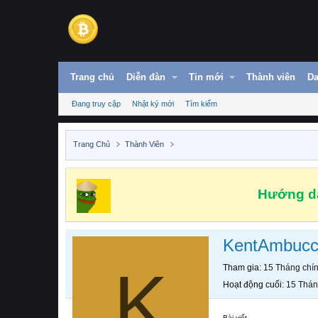
Trang chủ
Diễn đàn
Tin mới
Thành viên
Da
Đang truy cập
Nhật ký mới
Tìm kiếm
Trang Chủ
Thành Viên
Hướng dẫ
KentAmbucc
K
Tham gia
15 Tháng chí
Hoạt động cuối
15 Thán
Bài viết