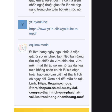
giác êm ái tuyệt đối mà còn là điểm
nhấn nghệ thuật giúp tôn lên vẻ đẹp
sang trọng cho toàn bộ kiến trúc nội
thất.
yt1syoutube
Tuy nhiên, giữa thị trường đa dạng
Y
với vô vàn thương hiệu và mẫu mã
https://www-yt1s.click/youtube-to-
như hiện nay, làm thế nào để chọn
mp3/
được những bộ chăn ga gối đệm cao
cấp thực sự chất lượng, phù hợp với
equinoxmode
khí hậu và nhu cầu sử dụng của gia
đình? Hãy cùng chúng tôi đi tìm lời
Đi làm hàng ngày ngại nhất là việc
giải đáp chi tiết qua bài viết dưới đây.
giặt ủi sơ mi phức tạp. Nếu bạn đang
tìm một chiếc áo vừa chỉn chu, vừa
1. Tại sao các gia đình hiện đại lại ưa
mềm mát thì áo sơ mi nữ tay dài lụa
chuộng chăn ga gối đệm cao cấp?
trơn không nhăn chính là lựa chọn
hoàn hảo giúp bạn giữ nét thanh lịch
Khác với các dòng sản phẩm thông
cả ngày dài. Xem chi tiết mẫu áo tại:
thường, những bộ chăn ga gối đệm
Link: Https: //equinoxmode.
cao cấp trải qua quy trình sản xuất
Store/shop/ao-so-mi-nu-tay-dai-
nghiêm ngặt từ khâu chọn lọc nguyên
cong-so-thanh-lich-quy-phaichat-
liệu tự nhiên đến công nghệ dệt
vai-lua-tronkhong-nhanthoang-mat/
nhuộm hiện đại không chứa hóa chất
độc hại. Khi sử dụng dòng sản phẩm
này, bạn sẽ cảm nhận rõ rệt sự khác