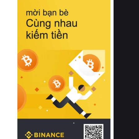
biệt từ bề mặt vải mềm mịn, khả năng
thoáng khí tuyệt vời cho đến độ đàn
hồi chuẩn xác của phần đệm nâng đỡ
cột sống.
Bên cạnh đó, việc lựa chọn các dòng
sản phẩm đạt chuẩn chất lượng quốc
tế còn giúp ngăn ngừa tình trạng kích
ứng da, hạn chế sự phát triển của vi
khuẩn và nấm mốc trong điều kiện
thời tiết nóng ẩm. Bạn có thể tìm hiểu
thêm các nghiên cứu khoa học về tác
động của giấc ngủ và môi trường
phòng ngủ đối với sức khỏe con
người tại Sleep Foundation (External
Link) để có cái nhìn toàn diện hơn.
2. Các tiêu chí vàng khi lựa chọn
chăn ga gối đệm cao cấp cho phòng
ngủ
Để sở hữu một bộ chăn ga gối đệm
cao cấp hoàn hảo cả về thẩm mỹ lẫn
công năng, người tiêu dùng cần cân
nhắc kỹ lưỡng các tiêu chí quan trọng