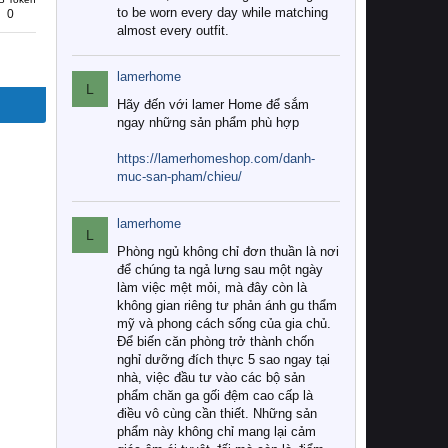
to be worn every day while matching
0
almost every outfit.
lamerhome
L
Hãy đến với lamer Home để sắm
ngay những sản phẩm phù hợp
https://lamerhomeshop.com/danh-
muc-san-pham/chieu/
lamerhome
L
Phòng ngủ không chỉ đơn thuần là nơi
để chúng ta ngả lưng sau một ngày
làm việc mệt mỏi, mà đây còn là
không gian riêng tư phản ánh gu thẩm
mỹ và phong cách sống của gia chủ.
Để biến căn phòng trở thành chốn
nghỉ dưỡng đích thực 5 sao ngay tại
nhà, việc đầu tư vào các bộ sản
phẩm chăn ga gối đệm cao cấp là
điều vô cùng cần thiết. Những sản
phẩm này không chỉ mang lại cảm