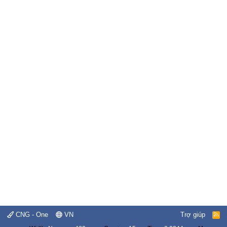
CNG - One
VN
Trợ giúp
R
S