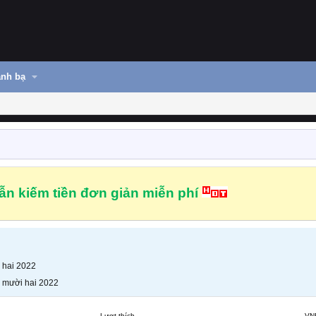
nh bạ
n kiếm tiền đơn giản miễn phí
 hai 2022
 mười hai 2022
Lượt thích
VN