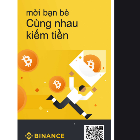
biệt từ bề mặt vải mềm mịn, khả năng
thoáng khí tuyệt vời cho đến độ đàn
hồi chuẩn xác của phần đệm nâng đỡ
cột sống.
Bên cạnh đó, việc lựa chọn các dòng
sản phẩm đạt chuẩn chất lượng quốc
tế còn giúp ngăn ngừa tình trạng kích
ứng da, hạn chế sự phát triển của vi
khuẩn và nấm mốc trong điều kiện
thời tiết nóng ẩm. Bạn có thể tìm hiểu
thêm các nghiên cứu khoa học về tác
động của giấc ngủ và môi trường
phòng ngủ đối với sức khỏe con
người tại Sleep Foundation (External
Link) để có cái nhìn toàn diện hơn.
2. Các tiêu chí vàng khi lựa chọn
chăn ga gối đệm cao cấp cho phòng
ngủ
Để sở hữu một bộ chăn ga gối đệm
cao cấp hoàn hảo cả về thẩm mỹ lẫn
công năng, người tiêu dùng cần cân
nhắc kỹ lưỡng các tiêu chí quan trọng