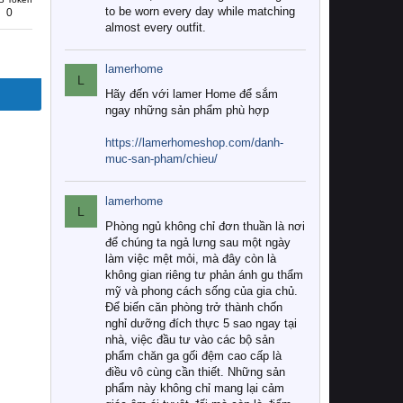
to be worn every day while matching
0
almost every outfit.
lamerhome
L
Hãy đến với lamer Home để sắm
ngay những sản phẩm phù hợp
https://lamerhomeshop.com/danh-
muc-san-pham/chieu/
lamerhome
L
Phòng ngủ không chỉ đơn thuần là nơi
để chúng ta ngả lưng sau một ngày
làm việc mệt mỏi, mà đây còn là
không gian riêng tư phản ánh gu thẩm
mỹ và phong cách sống của gia chủ.
Để biến căn phòng trở thành chốn
nghỉ dưỡng đích thực 5 sao ngay tại
nhà, việc đầu tư vào các bộ sản
phẩm chăn ga gối đệm cao cấp là
điều vô cùng cần thiết. Những sản
phẩm này không chỉ mang lại cảm