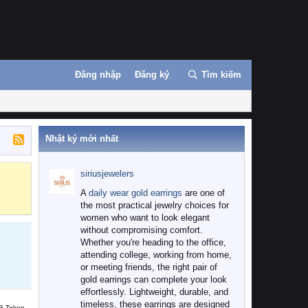
Đăng nhập
Đăng ký
Tìm kiếm
Nhật ký mới nhất
siriusjewelers
Binance
MEXC
A
daily wear gold earrings
are one of
the most practical jewelry choices for
women who want to look elegant
without compromising comfort.
Whether you're heading to the office,
attending college, working from home,
or meeting friends, the right pair of
gold earrings can complete your look
effortlessly. Lightweight, durable, and
timeless, these earrings are designed
B Token