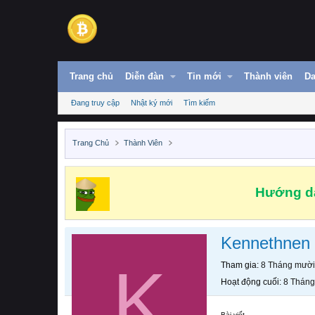
Trang chủ
Diễn đàn
Tin mới
Thành viên
Da
Đang truy cập
Nhật ký mới
Tìm kiếm
Trang Chủ
Thành Viên
Hướng dẫ
Kennethnen
K
Tham gia
8 Tháng mười
Hoạt động cuối
8 Tháng
Bài viết