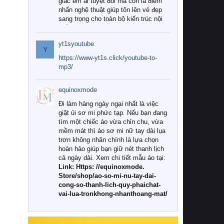
giác êm ái tuyệt đối mà còn là điểm
nhấn nghệ thuật giúp tôn lên vẻ đẹp
sang trọng cho toàn bộ kiến trúc nội
thất.
yt1syoutube
Tuy nhiên, giữa thị trường đa dạng
Y
với vô vàn thương hiệu và mẫu mã
https://www-yt1s.click/youtube-to-
như hiện nay, làm thế nào để chọn
mp3/
được những bộ chăn ga gối đệm cao
cấp thực sự chất lượng, phù hợp với
equinoxmode
khí hậu và nhu cầu sử dụng của gia
đình? Hãy cùng chúng tôi đi tìm lời
Đi làm hàng ngày ngại nhất là việc
giải đáp chi tiết qua bài viết dưới đây.
giặt ủi sơ mi phức tạp. Nếu bạn đang
tìm một chiếc áo vừa chỉn chu, vừa
1. Tại sao các gia đình hiện đại lại ưa
mềm mát thì áo sơ mi nữ tay dài lụa
chuộng chăn ga gối đệm cao cấp?
trơn không nhăn chính là lựa chọn
hoàn hảo giúp bạn giữ nét thanh lịch
Khác với các dòng sản phẩm thông
cả ngày dài. Xem chi tiết mẫu áo tại:
thường, những bộ chăn ga gối đệm
Link: Https: //equinoxmode.
cao cấp trải qua quy trình sản xuất
Store/shop/ao-so-mi-nu-tay-dai-
nghiêm ngặt từ khâu chọn lọc nguyên
cong-so-thanh-lich-quy-phaichat-
liệu tự nhiên đến công nghệ dệt
vai-lua-tronkhong-nhanthoang-mat/
nhuộm hiện đại không chứa hóa chất
độc hại. Khi sử dụng dòng sản phẩm
này, bạn sẽ cảm nhận rõ rệt sự khác