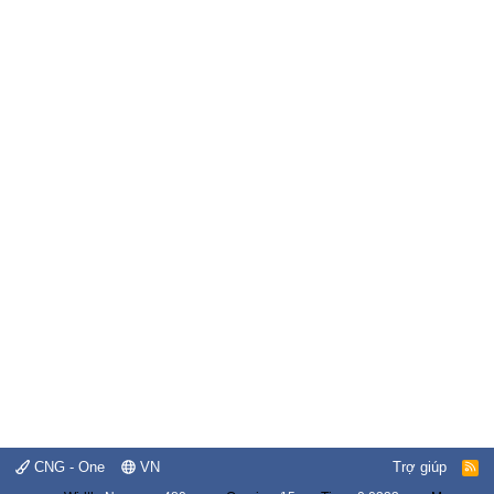
CNG - One
VN
Trợ giúp
R
S