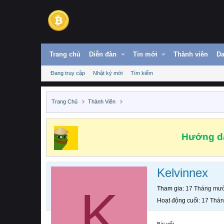
Trang chủ
Diễn đàn
Tin mới
Thành viên
Da
Đang truy cập
Nhật ký mới
Tìm kiếm
Trang Chủ
Thành Viên
Hướng dẫ
Kelvinnex
K
Tham gia
17 Tháng mườ
Hoạt động cuối
17 Thán
Bài viết