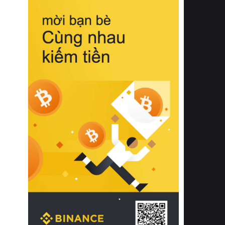
biệt từ bề mặt vải mềm mịn, khả năng
thoáng khí tuyệt vời cho đến độ đàn
hồi chuẩn xác của phần đệm nâng đỡ
cột sống.
Bên cạnh đó, việc lựa chọn các dòng
sản phẩm đạt chuẩn chất lượng quốc
tế còn giúp ngăn ngừa tình trạng kích
ứng da, hạn chế sự phát triển của vi
khuẩn và nấm mốc trong điều kiện
thời tiết nóng ẩm. Bạn có thể tìm hiểu
thêm các nghiên cứu khoa học về tác
động của giấc ngủ và môi trường
phòng ngủ đối với sức khỏe con
người tại Sleep Foundation (External
Link) để có cái nhìn toàn diện hơn.
2. Các tiêu chí vàng khi lựa chọn
chăn ga gối đệm cao cấp cho phòng
ngủ
Để sở hữu một bộ chăn ga gối đệm
cao cấp hoàn hảo cả về thẩm mỹ lẫn
công năng, người tiêu dùng cần cân
nhắc kỹ lưỡng các tiêu chí quan trọng