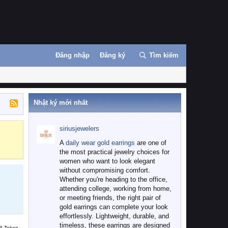
Đăng nhập
Đăng ký
Tìm kiếm
Nhật ký mới nhất
siriusjewelers
Binance
MEXC
A
daily wear gold earrings
are one of
the most practical jewelry choices for
women who want to look elegant
without compromising comfort.
Whether you're heading to the office,
attending college, working from home,
or meeting friends, the right pair of
gold earrings can complete your look
effortlessly. Lightweight, durable, and
timeless, these earrings are designed
B Token