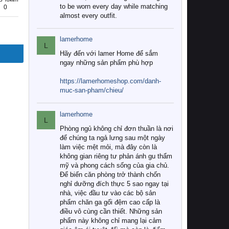
to be worn every day while matching
0
almost every outfit.
lamerhome
L
Hãy đến với lamer Home để sắm
ngay những sản phẩm phù hợp
https://lamerhomeshop.com/danh-
muc-san-pham/chieu/
lamerhome
L
Phòng ngủ không chỉ đơn thuần là nơi
để chúng ta ngả lưng sau một ngày
làm việc mệt mỏi, mà đây còn là
không gian riêng tư phản ánh gu thẩm
mỹ và phong cách sống của gia chủ.
Để biến căn phòng trở thành chốn
nghỉ dưỡng đích thực 5 sao ngay tại
nhà, việc đầu tư vào các bộ sản
phẩm chăn ga gối đệm cao cấp là
điều vô cùng cần thiết. Những sản
phẩm này không chỉ mang lại cảm