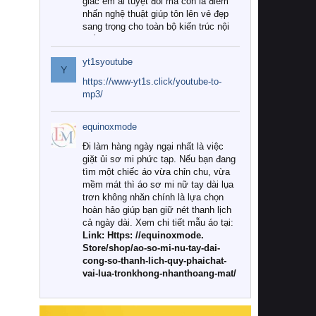
giác êm ái tuyệt đối mà còn là điểm
nhấn nghệ thuật giúp tôn lên vẻ đẹp
sang trọng cho toàn bộ kiến trúc nội
thất.
yt1syoutube
Tuy nhiên, giữa thị trường đa dạng
Y
với vô vàn thương hiệu và mẫu mã
https://www-yt1s.click/youtube-to-
như hiện nay, làm thế nào để chọn
mp3/
được những bộ chăn ga gối đệm cao
cấp thực sự chất lượng, phù hợp với
equinoxmode
khí hậu và nhu cầu sử dụng của gia
đình? Hãy cùng chúng tôi đi tìm lời
Đi làm hàng ngày ngại nhất là việc
giải đáp chi tiết qua bài viết dưới đây.
giặt ủi sơ mi phức tạp. Nếu bạn đang
tìm một chiếc áo vừa chỉn chu, vừa
1. Tại sao các gia đình hiện đại lại ưa
mềm mát thì áo sơ mi nữ tay dài lụa
chuộng chăn ga gối đệm cao cấp?
trơn không nhăn chính là lựa chọn
hoàn hảo giúp bạn giữ nét thanh lịch
Khác với các dòng sản phẩm thông
cả ngày dài. Xem chi tiết mẫu áo tại:
thường, những bộ chăn ga gối đệm
Link: Https: //equinoxmode.
cao cấp trải qua quy trình sản xuất
Store/shop/ao-so-mi-nu-tay-dai-
nghiêm ngặt từ khâu chọn lọc nguyên
cong-so-thanh-lich-quy-phaichat-
liệu tự nhiên đến công nghệ dệt
vai-lua-tronkhong-nhanthoang-mat/
nhuộm hiện đại không chứa hóa chất
độc hại. Khi sử dụng dòng sản phẩm
này, bạn sẽ cảm nhận rõ rệt sự khác