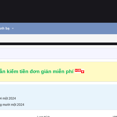
nh bạ
n kiếm tiền đơn giản miễn phí
i một 2024
g mười một 2024
Lượt thích
VN