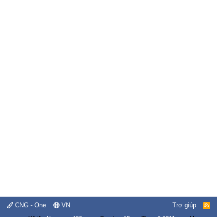
CNG - One
VN
Trợ giúp
R
S