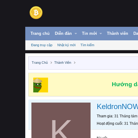
Trang chủ
Diễn đàn
Tin mới
Thành viên
Da
Đang truy cập
Nhật ký mới
Tìm kiếm
Trang Chủ
Thành Viên
Hướng dẫ
KeldronNO
K
Tham gia
31 Tháng tám
Hoạt động cuối
31 Thán
Bài viết