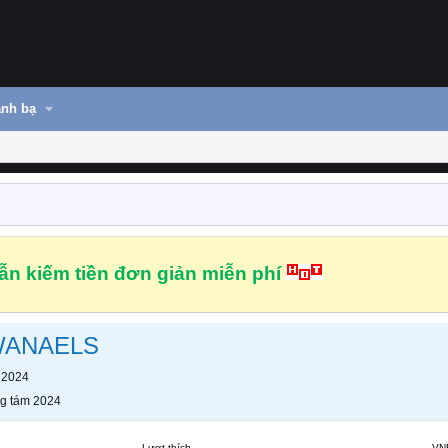
nh bạ
n kiếm tiền đơn giản miễn phí
WANAELS
 2024
g tám 2024
Lượt thích
VN