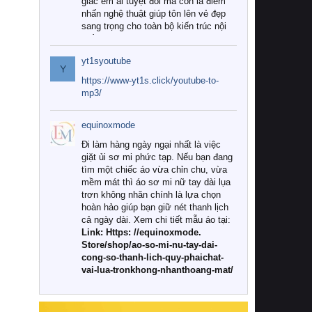
giác êm ái tuyệt đối mà còn là điểm
nhấn nghệ thuật giúp tôn lên vẻ đẹp
sang trọng cho toàn bộ kiến trúc nội
thất.
yt1syoutube
Tuy nhiên, giữa thị trường đa dạng
Y
với vô vàn thương hiệu và mẫu mã
https://www-yt1s.click/youtube-to-
như hiện nay, làm thế nào để chọn
mp3/
được những bộ chăn ga gối đệm cao
cấp thực sự chất lượng, phù hợp với
equinoxmode
khí hậu và nhu cầu sử dụng của gia
đình? Hãy cùng chúng tôi đi tìm lời
Đi làm hàng ngày ngại nhất là việc
giải đáp chi tiết qua bài viết dưới đây.
giặt ủi sơ mi phức tạp. Nếu bạn đang
tìm một chiếc áo vừa chỉn chu, vừa
1. Tại sao các gia đình hiện đại lại ưa
mềm mát thì áo sơ mi nữ tay dài lụa
chuộng chăn ga gối đệm cao cấp?
trơn không nhăn chính là lựa chọn
hoàn hảo giúp bạn giữ nét thanh lịch
Khác với các dòng sản phẩm thông
cả ngày dài. Xem chi tiết mẫu áo tại:
thường, những bộ chăn ga gối đệm
Link: Https: //equinoxmode.
cao cấp trải qua quy trình sản xuất
Store/shop/ao-so-mi-nu-tay-dai-
nghiêm ngặt từ khâu chọn lọc nguyên
cong-so-thanh-lich-quy-phaichat-
liệu tự nhiên đến công nghệ dệt
vai-lua-tronkhong-nhanthoang-mat/
nhuộm hiện đại không chứa hóa chất
độc hại. Khi sử dụng dòng sản phẩm
này, bạn sẽ cảm nhận rõ rệt sự khác