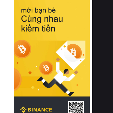
biệt từ bề mặt vải mềm mịn, khả năng
thoáng khí tuyệt vời cho đến độ đàn
hồi chuẩn xác của phần đệm nâng đỡ
cột sống.
Bên cạnh đó, việc lựa chọn các dòng
sản phẩm đạt chuẩn chất lượng quốc
tế còn giúp ngăn ngừa tình trạng kích
ứng da, hạn chế sự phát triển của vi
khuẩn và nấm mốc trong điều kiện
thời tiết nóng ẩm. Bạn có thể tìm hiểu
thêm các nghiên cứu khoa học về tác
động của giấc ngủ và môi trường
phòng ngủ đối với sức khỏe con
người tại Sleep Foundation (External
Link) để có cái nhìn toàn diện hơn.
2. Các tiêu chí vàng khi lựa chọn
chăn ga gối đệm cao cấp cho phòng
ngủ
Để sở hữu một bộ chăn ga gối đệm
cao cấp hoàn hảo cả về thẩm mỹ lẫn
công năng, người tiêu dùng cần cân
nhắc kỹ lưỡng các tiêu chí quan trọng