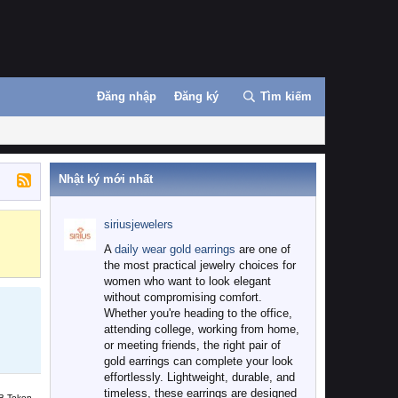
Đăng nhập
Đăng ký
Tìm kiếm
Nhật ký mới nhất
siriusjewelers
Binance
MEXC
A
daily wear gold earrings
are one of
the most practical jewelry choices for
women who want to look elegant
without compromising comfort.
Whether you're heading to the office,
attending college, working from home,
or meeting friends, the right pair of
gold earrings can complete your look
effortlessly. Lightweight, durable, and
timeless, these earrings are designed
B Token