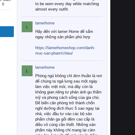
to be worn every day while matching
0
almost every outfit.
lamerhome
L
Hãy đến với lamer Home để sắm
ngay những sản phẩm phù hợp
https://lamerhomeshop.com/danh-
muc-san-pham/chieu/
lamerhome
L
Phòng ngủ không chỉ đơn thuần là nơi
để chúng ta ngả lưng sau một ngày
làm việc mệt mỏi, mà đây còn là
không gian riêng tư phản ánh gu thẩm
mỹ và phong cách sống của gia chủ.
Để biến căn phòng trở thành chốn
nghỉ dưỡng đích thực 5 sao ngay tại
nhà, việc đầu tư vào các bộ sản
phẩm chăn ga gối đệm cao cấp là
điều vô cùng cần thiết. Những sản
phẩm này không chỉ mang lại cảm