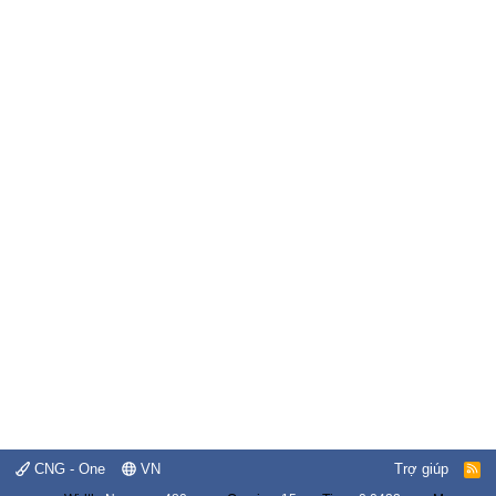
CNG - One
VN
Trợ giúp
R
S