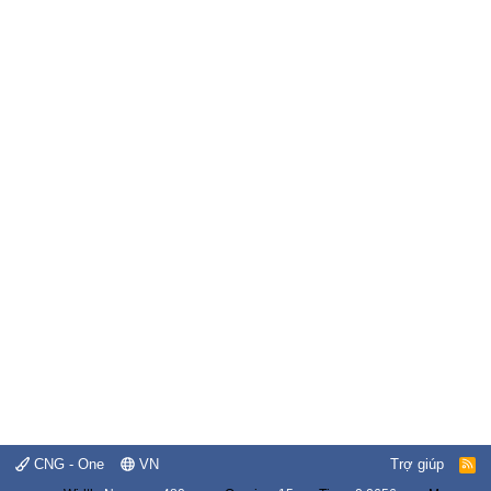
CNG - One
VN
Trợ giúp
R
S