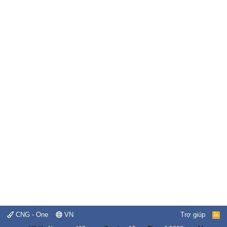
CNG - One
VN
Trợ giúp
R
S