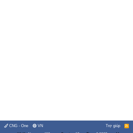
CNG - One
VN
Trợ giúp
R
S