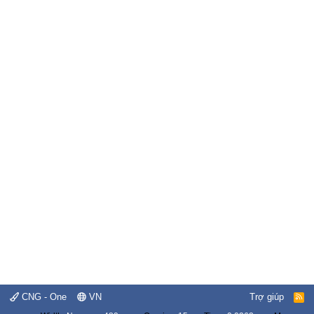
CNG - One
VN
Trợ giúp
R
S