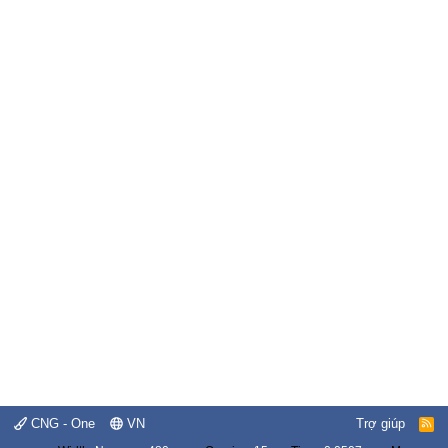
CNG - One
VN
Trợ giúp
R
S