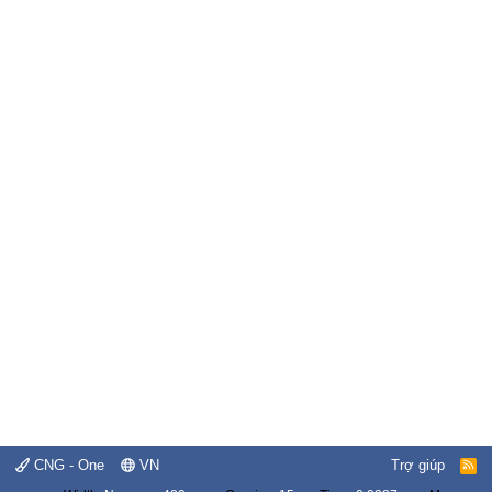
CNG - One
VN
Trợ giúp
R
S