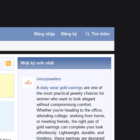
Đăng nhập
Đăng ký
Tìm kiếm
Nhật ký mới nhất
siriusjewelers
Binance
MEXC
A
daily wear gold earrings
are one of
the most practical jewelry choices for
women who want to look elegant
without compromising comfort.
Whether you're heading to the office,
attending college, working from home,
or meeting friends, the right pair of
gold earrings can complete your look
effortlessly. Lightweight, durable, and
timeless, these earrings are designed
B Token