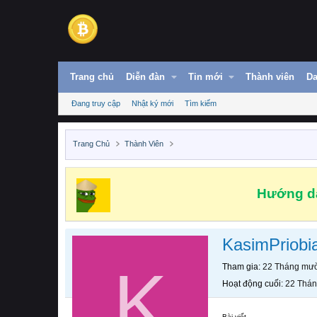
Trang chủ
Diễn đàn
Tin mới
Thành viên
Da
Đang truy cập
Nhật ký mới
Tìm kiếm
Trang Chủ
Thành Viên
Hướng dẫ
KasimPriobi
K
Tham gia
22 Tháng mườ
Hoạt động cuối
22 Thán
Bài viết