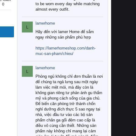
to be worn every day while matching
0
almost every outfit.
lamerhome
L
Hãy đến với lamer Home để sắm
ngay những sản phẩm phù hợp
https://lamerhomeshop.com/danh-
muc-san-pham/chieu/
lamerhome
L
Phòng ngủ không chỉ đơn thuần là nơi
để chúng ta ngả lưng sau một ngày
làm việc mệt mỏi, mà đây còn là
không gian riêng tư phản ánh gu thẩm
mỹ và phong cách sống của gia chủ.
Để biến căn phòng trở thành chốn
nghỉ dưỡng đích thực 5 sao ngay tại
nhà, việc đầu tư vào các bộ sản
phẩm chăn ga gối đệm cao cấp là
điều vô cùng cần thiết. Những sản
phẩm này không chỉ mang lại cảm