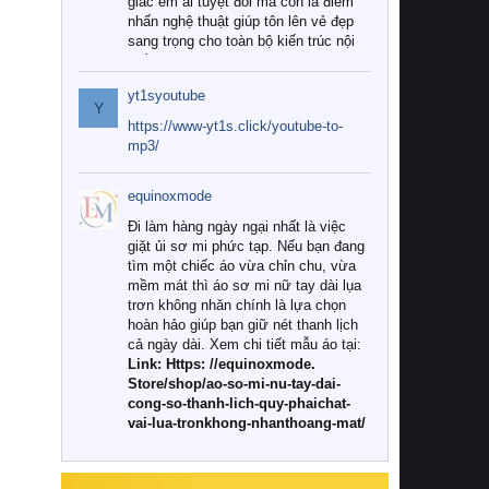
giác êm ái tuyệt đối mà còn là điểm
nhấn nghệ thuật giúp tôn lên vẻ đẹp
sang trọng cho toàn bộ kiến trúc nội
thất.
yt1syoutube
Tuy nhiên, giữa thị trường đa dạng
Y
với vô vàn thương hiệu và mẫu mã
https://www-yt1s.click/youtube-to-
như hiện nay, làm thế nào để chọn
mp3/
được những bộ chăn ga gối đệm cao
cấp thực sự chất lượng, phù hợp với
equinoxmode
khí hậu và nhu cầu sử dụng của gia
đình? Hãy cùng chúng tôi đi tìm lời
Đi làm hàng ngày ngại nhất là việc
giải đáp chi tiết qua bài viết dưới đây.
giặt ủi sơ mi phức tạp. Nếu bạn đang
tìm một chiếc áo vừa chỉn chu, vừa
1. Tại sao các gia đình hiện đại lại ưa
mềm mát thì áo sơ mi nữ tay dài lụa
chuộng chăn ga gối đệm cao cấp?
trơn không nhăn chính là lựa chọn
hoàn hảo giúp bạn giữ nét thanh lịch
Khác với các dòng sản phẩm thông
cả ngày dài. Xem chi tiết mẫu áo tại:
thường, những bộ chăn ga gối đệm
Link: Https: //equinoxmode.
cao cấp trải qua quy trình sản xuất
Store/shop/ao-so-mi-nu-tay-dai-
nghiêm ngặt từ khâu chọn lọc nguyên
cong-so-thanh-lich-quy-phaichat-
liệu tự nhiên đến công nghệ dệt
vai-lua-tronkhong-nhanthoang-mat/
nhuộm hiện đại không chứa hóa chất
độc hại. Khi sử dụng dòng sản phẩm
này, bạn sẽ cảm nhận rõ rệt sự khác