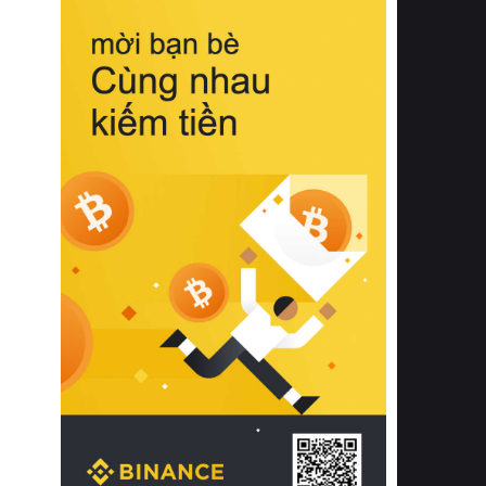
biệt từ bề mặt vải mềm mịn, khả năng
thoáng khí tuyệt vời cho đến độ đàn
hồi chuẩn xác của phần đệm nâng đỡ
cột sống.
Bên cạnh đó, việc lựa chọn các dòng
sản phẩm đạt chuẩn chất lượng quốc
tế còn giúp ngăn ngừa tình trạng kích
ứng da, hạn chế sự phát triển của vi
khuẩn và nấm mốc trong điều kiện
thời tiết nóng ẩm. Bạn có thể tìm hiểu
thêm các nghiên cứu khoa học về tác
động của giấc ngủ và môi trường
phòng ngủ đối với sức khỏe con
người tại Sleep Foundation (External
Link) để có cái nhìn toàn diện hơn.
2. Các tiêu chí vàng khi lựa chọn
chăn ga gối đệm cao cấp cho phòng
ngủ
Để sở hữu một bộ chăn ga gối đệm
cao cấp hoàn hảo cả về thẩm mỹ lẫn
công năng, người tiêu dùng cần cân
nhắc kỹ lưỡng các tiêu chí quan trọng