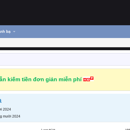
nh bạ
n kiếm tiền đơn giản miễn phí
a
i 2024
g mười 2024
Lượt thích
VN