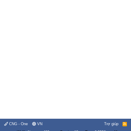
CNG - One
VN
Trợ giúp
R
S