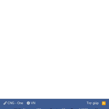
CNG - One
VN
Trợ giúp
R
S