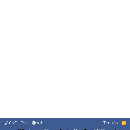
CNG - One
VN
Trợ giúp
R
S