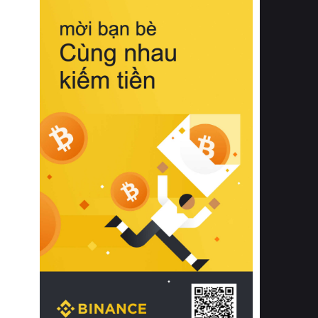
biệt từ bề mặt vải mềm mịn, khả năng
thoáng khí tuyệt vời cho đến độ đàn
hồi chuẩn xác của phần đệm nâng đỡ
cột sống.
Bên cạnh đó, việc lựa chọn các dòng
sản phẩm đạt chuẩn chất lượng quốc
tế còn giúp ngăn ngừa tình trạng kích
ứng da, hạn chế sự phát triển của vi
khuẩn và nấm mốc trong điều kiện
thời tiết nóng ẩm. Bạn có thể tìm hiểu
thêm các nghiên cứu khoa học về tác
động của giấc ngủ và môi trường
phòng ngủ đối với sức khỏe con
người tại Sleep Foundation (External
Link) để có cái nhìn toàn diện hơn.
2. Các tiêu chí vàng khi lựa chọn
chăn ga gối đệm cao cấp cho phòng
ngủ
Để sở hữu một bộ chăn ga gối đệm
cao cấp hoàn hảo cả về thẩm mỹ lẫn
công năng, người tiêu dùng cần cân
nhắc kỹ lưỡng các tiêu chí quan trọng