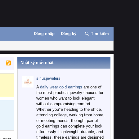
Đăng nhập
Đăng ký
Tìm kiếm
Nhật ký mới nhất
siriusjewelers
Binance
MEXC
A
daily wear gold earrings
are one of
the most practical jewelry choices for
women who want to look elegant
without compromising comfort.
Whether you're heading to the office,
attending college, working from home,
or meeting friends, the right pair of
gold earrings can complete your look
effortlessly. Lightweight, durable, and
timeless, these earrings are designed
B Token