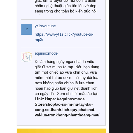
giác êm ái tuyệt đối mà còn là điểm
nhấn nghệ thuật giúp tôn lên vẻ đẹp
sang trọng cho toàn bộ kiến trúc nội
thất.
yt1syoutube
Tuy nhiên, giữa thị trường đa dạng
Y
với vô vàn thương hiệu và mẫu mã
https://www-yt1s.click/youtube-to-
như hiện nay, làm thế nào để chọn
mp3/
được những bộ chăn ga gối đệm cao
cấp thực sự chất lượng, phù hợp với
equinoxmode
khí hậu và nhu cầu sử dụng của gia
đình? Hãy cùng chúng tôi đi tìm lời
Đi làm hàng ngày ngại nhất là việc
giải đáp chi tiết qua bài viết dưới đây.
giặt ủi sơ mi phức tạp. Nếu bạn đang
tìm một chiếc áo vừa chỉn chu, vừa
1. Tại sao các gia đình hiện đại lại ưa
mềm mát thì áo sơ mi nữ tay dài lụa
chuộng chăn ga gối đệm cao cấp?
trơn không nhăn chính là lựa chọn
hoàn hảo giúp bạn giữ nét thanh lịch
Khác với các dòng sản phẩm thông
cả ngày dài. Xem chi tiết mẫu áo tại:
thường, những bộ chăn ga gối đệm
Link: Https: //equinoxmode.
cao cấp trải qua quy trình sản xuất
Store/shop/ao-so-mi-nu-tay-dai-
nghiêm ngặt từ khâu chọn lọc nguyên
cong-so-thanh-lich-quy-phaichat-
liệu tự nhiên đến công nghệ dệt
vai-lua-tronkhong-nhanthoang-mat/
nhuộm hiện đại không chứa hóa chất
độc hại. Khi sử dụng dòng sản phẩm
này, bạn sẽ cảm nhận rõ rệt sự khác