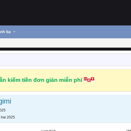
nh bạ
n kiếm tiền đơn giản miễn phí
gimi
2025
 hai 2025
Lượt thích
VN