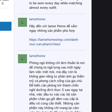
to be worn every day while matching
0
almost every outfit.
lamerhome
L
Hãy đến với lamer Home để sắm
ngay những sản phẩm phù hợp
https://lamerhomeshop.com/danh-
muc-san-pham/chieu/
lamerhome
L
Phòng ngủ không chỉ đơn thuần là nơi
để chúng ta ngả lưng sau một ngày
làm việc mệt mỏi, mà đây còn là
không gian riêng tư phản ánh gu thẩm
mỹ và phong cách sống của gia chủ.
Để biến căn phòng trở thành chốn
nghỉ dưỡng đích thực 5 sao ngay tại
nhà, việc đầu tư vào các bộ sản
phẩm chăn ga gối đệm cao cấp là
điều vô cùng cần thiết. Những sản
phẩm này không chỉ mang lại cảm