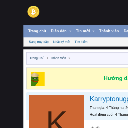
Trang chủ
Diễn đàn
Tin mới
Thành viên
Da
Đang truy cập
Nhật ký mới
Tìm kiếm
Trang Chủ
Thành Viên
Hướng dẫ
Karryptonug
K
Tham gia
4 Tháng hai 
Hoạt động cuối
4 Tháng
Bài viết