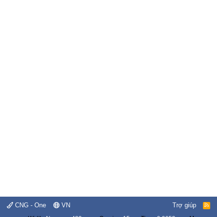
CNG - One
VN
Trợ giúp
R
S