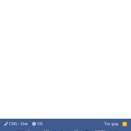
CNG - One
VN
Trợ giúp
R
S