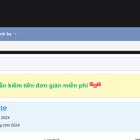
nh bạ
n kiếm tiền đơn giản miễn phí
te
n 2024
g chín 2024
Lượt thích
VN