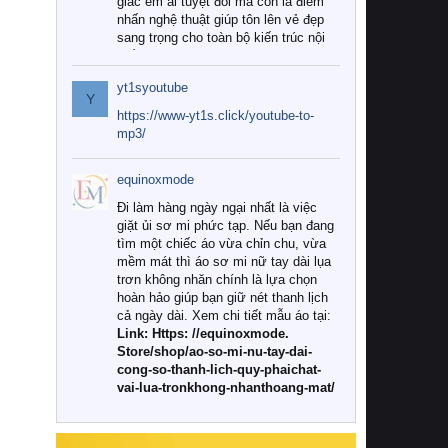
giác êm ái tuyệt đối mà còn là điểm
nhấn nghệ thuật giúp tôn lên vẻ đẹp
sang trọng cho toàn bộ kiến trúc nội
thất.
yt1syoutube
Tuy nhiên, giữa thị trường đa dạng
Y
với vô vàn thương hiệu và mẫu mã
https://www-yt1s.click/youtube-to-
như hiện nay, làm thế nào để chọn
mp3/
được những bộ chăn ga gối đệm cao
cấp thực sự chất lượng, phù hợp với
equinoxmode
khí hậu và nhu cầu sử dụng của gia
đình? Hãy cùng chúng tôi đi tìm lời
Đi làm hàng ngày ngại nhất là việc
giải đáp chi tiết qua bài viết dưới đây.
giặt ủi sơ mi phức tạp. Nếu bạn đang
tìm một chiếc áo vừa chỉn chu, vừa
1. Tại sao các gia đình hiện đại lại ưa
mềm mát thì áo sơ mi nữ tay dài lụa
chuộng chăn ga gối đệm cao cấp?
trơn không nhăn chính là lựa chọn
hoàn hảo giúp bạn giữ nét thanh lịch
Khác với các dòng sản phẩm thông
cả ngày dài. Xem chi tiết mẫu áo tại:
thường, những bộ chăn ga gối đệm
Link: Https: //equinoxmode.
cao cấp trải qua quy trình sản xuất
Store/shop/ao-so-mi-nu-tay-dai-
nghiêm ngặt từ khâu chọn lọc nguyên
cong-so-thanh-lich-quy-phaichat-
liệu tự nhiên đến công nghệ dệt
vai-lua-tronkhong-nhanthoang-mat/
nhuộm hiện đại không chứa hóa chất
độc hại. Khi sử dụng dòng sản phẩm
này, bạn sẽ cảm nhận rõ rệt sự khác