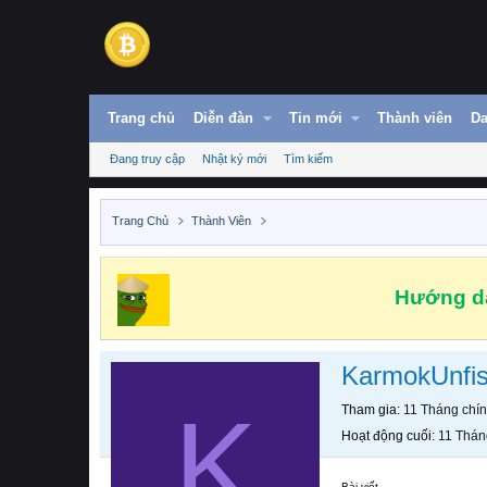
Trang chủ
Diễn đàn
Tin mới
Thành viên
Da
Đang truy cập
Nhật ký mới
Tìm kiếm
Trang Chủ
Thành Viên
Hướng dẫ
KarmokUnfis
K
Tham gia
11 Tháng chí
Hoạt động cuối
11 Thán
Bài viết