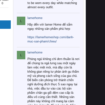
to be worn every day while matching
0
almost every outfit.
lamerhome
L
Hãy đến với lamer Home để sắm
ngay những sản phẩm phù hợp
https://lamerhomeshop.com/danh-
muc-san-pham/chieu/
lamerhome
L
Phòng ngủ không chỉ đơn thuần là nơi
để chúng ta ngả lưng sau một ngày
làm việc mệt mỏi, mà đây còn là
không gian riêng tư phản ánh gu thẩm
mỹ và phong cách sống của gia chủ.
Để biến căn phòng trở thành chốn
nghỉ dưỡng đích thực 5 sao ngay tại
nhà, việc đầu tư vào các bộ sản
phẩm chăn ga gối đệm cao cấp là
điều vô cùng cần thiết. Những sản
phẩm này không chỉ mang lại cảm