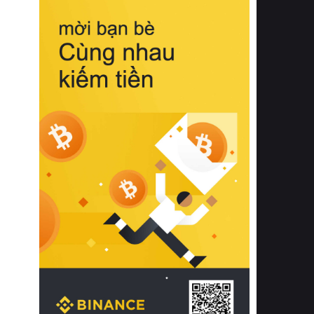
biệt từ bề mặt vải mềm mịn, khả năng
thoáng khí tuyệt vời cho đến độ đàn
hồi chuẩn xác của phần đệm nâng đỡ
cột sống.
Bên cạnh đó, việc lựa chọn các dòng
sản phẩm đạt chuẩn chất lượng quốc
tế còn giúp ngăn ngừa tình trạng kích
ứng da, hạn chế sự phát triển của vi
khuẩn và nấm mốc trong điều kiện
thời tiết nóng ẩm. Bạn có thể tìm hiểu
thêm các nghiên cứu khoa học về tác
động của giấc ngủ và môi trường
phòng ngủ đối với sức khỏe con
người tại Sleep Foundation (External
Link) để có cái nhìn toàn diện hơn.
2. Các tiêu chí vàng khi lựa chọn
chăn ga gối đệm cao cấp cho phòng
ngủ
Để sở hữu một bộ chăn ga gối đệm
cao cấp hoàn hảo cả về thẩm mỹ lẫn
công năng, người tiêu dùng cần cân
nhắc kỹ lưỡng các tiêu chí quan trọng