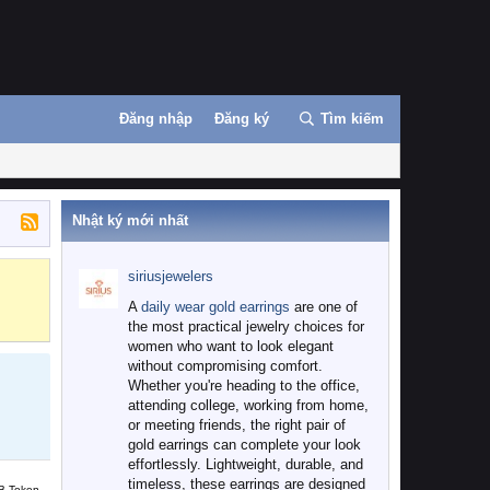
Đăng nhập
Đăng ký
Tìm kiếm
Nhật ký mới nhất
siriusjewelers
Binance
MEXC
A
daily wear gold earrings
are one of
the most practical jewelry choices for
women who want to look elegant
without compromising comfort.
Whether you're heading to the office,
attending college, working from home,
or meeting friends, the right pair of
gold earrings can complete your look
effortlessly. Lightweight, durable, and
timeless, these earrings are designed
B Token