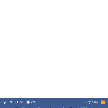
CNG - One
VN
Trợ giúp
R
S