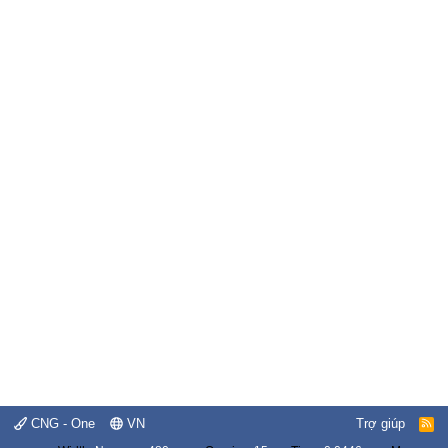
CNG - One
VN
Trợ giúp
R
S