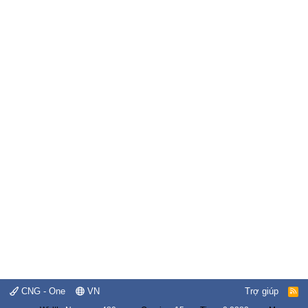
CNG - One
VN
Trợ giúp
R
S