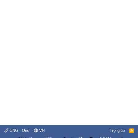
CNG - One
VN
Trợ giúp
R
S