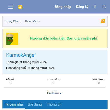
Đăng nhập
Đăng ký
Trang Chủ
Thành Viên
Hướng dẫn kiếm tiền đơn giản miễn phí
KarmokAngef
Tham gia
9 Tháng mười 2024
Hoạt động cuối
9 Tháng mười 2024
Bài viết
Lượt thích
VNB Token
0
0
0
Tìm kiếm
Tường nhà
Bài đăng
Thông tin