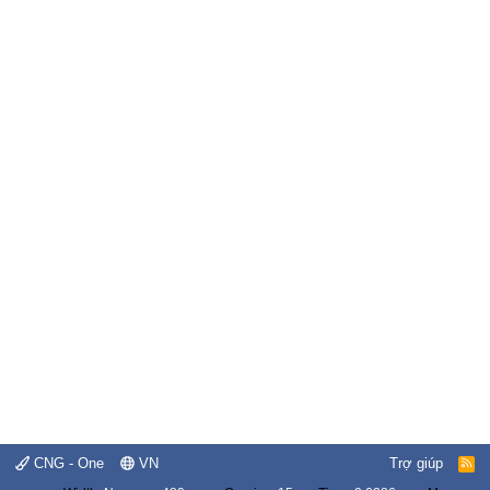
CNG - One
VN
Trợ giúp
R
S