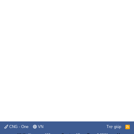
CNG - One
VN
Trợ giúp
R
S