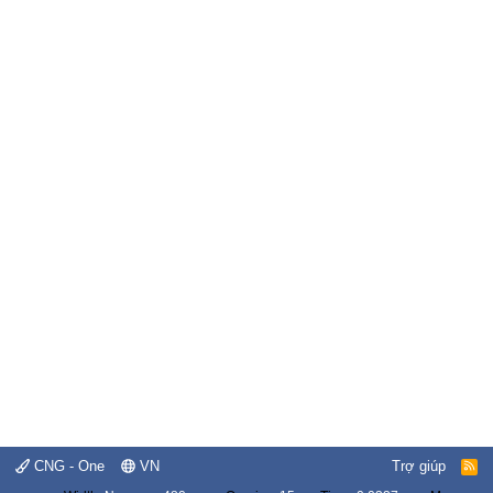
CNG - One
VN
Trợ giúp
R
S